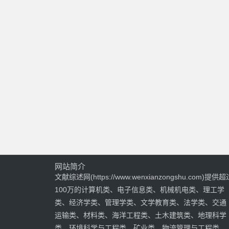
网站简介
文献综述网(https://www.wenxianzongshu.com)提供超
100万的计算机类、电子信息类、机械机电类、理工学
类、经济学类、管理学类、文学教育类、法学类、交通
运输类、材料类、海洋工程类、土木建筑类、地理科学
类、环境科学与工程类、矿业类、物流管理与工程类、