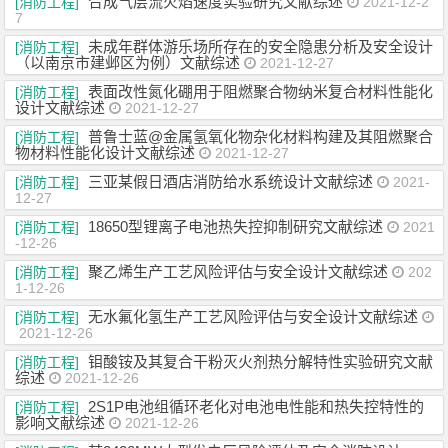
合成气层流火焰速度实验研究文献综述
[消防工程]
2021-12-2
7
未成年群体游乐场所存在的安全隐患分析及安全设计
[消防工程]
（以南京市建邺区为例）文献综述
2021-12-27
表面改性氮化硼用于阻燃聚合物纳米复合材料性能化
[消防工程]
设计文献综述
2021-12-27
普鲁士蓝@金属氢氧化物杂化材料构建及其阻燃聚合
[消防工程]
物材料性能化设计文献综述
2021-12-27
三亚某假日酒店消防给水系统设计文献综述
[消防工程]
2021-
12-27
18650型锂离子电池热失控抑制研究文献综述
[消防工程]
2021
-12-26
聚乙烯生产工艺风险评估与安全设计文献综述
[消防工程]
202
1-12-26
无水氟化氢生产工艺风险评估与安全设计文献综述
[消防工程]
2021-12-26
钼酸铵及其复合干粉灭火剂热分解特性实验研究文献
[消防工程]
综述
2021-12-26
2S1P电池组循环老化对电池电性能和热失控特性的
[消防工程]
影响文献综述
2021-12-26