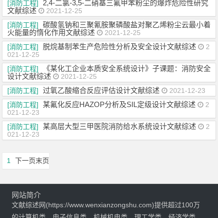
2,4-二氯-3,5-二硝基三氟甲苯粉尘的爆炸危险性研究
[消防工程]
文献综述
2021-12-25
碳酸氢钠和三聚氰胺聚磷酸盐对聚乙烯粉尘云最小着
[消防工程]
火能量的惰化作用文献综述
2021-12-25
脱烷基制苯生产危险性分析及安全设计文献综述
[消防工程]
2
021-12-25
《某化工企业本质安全系统设计》子课题：消防安全
[消防工程]
设计文献综述
2021-12-25
过氧乙酸缩合反应评估设计文献综述
[消防工程]
2021-12-23
某氟化反应HAZOP分析及SIL定级设计文献综述
[消防工程]
2
021-12-23
某高层大型三甲医院消防给水系统设计文献综述
[消防工程]
2
021-12-23
1
下一页
末页
网站简介
文献综述网(https://www.wenxianzongshu.com)提供超过100万
的计算机类、电子信息类、机械机电类、理工学类、经济学类、