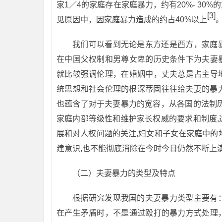
家1／4的家庭存在家庭暴力，约有20%- 3
[3]
见原因中，因家庭暴力造成的约占40%以上
我们可以看到无论是东方还是西方，家庭
在中国父权制和男尊女卑的历史条件下为夫妻
就比较强调伦理，在婚姻中，丈夫总是占主导
统思想和社会伦理的根深蒂固往往给夫妻的暴
也蕴含了对于夫妻暴力的宽容，从各国的法制
家庭内部等级性和维护家长权威的要求和制度
展和对人权问题的关注,妇女和子女在家庭中的
建意识,也不能彻底消除在今时今日仍然不断上
（二）夫妻暴力的类型及特点
根据研究发现我国的夫妻暴力类型主要有
在产生矛盾时，不是通过殴打的暴力方式处理