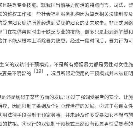
够且缺乏专业技能。就我国当前暴力防治的特点而言，司法、警
联的维权工作和一些社会福利服务机构因为缺乏相关法律制度及
的受虐妇女庇护所曾经遭到受庇护妇女的丈夫攻击。非正式网络
部门在提供帮助时由于缺乏专业的技能，最多只是起到调解缓和
这并不能从根本上消除暴力隐患，经过一段时间后，暴力行为可
主义的双轨制干预模式，不是所有婚姻暴力都是男性对女性施
［19］
夫妻是不明智的
，况且所限定使用的干预模式并未被证
是还是妨碍了某些方面的发展: ①过于强调受暴者的安全、让施
治疗，因而限制了婚姻及个别心理治疗的发展。②过于强调女性
③用法律手段强制干预家务事，并未顾及许多受暴妇女不想与施
预的抗拒。④现行的双轨制干预模式显然没有设置男性受暴者的