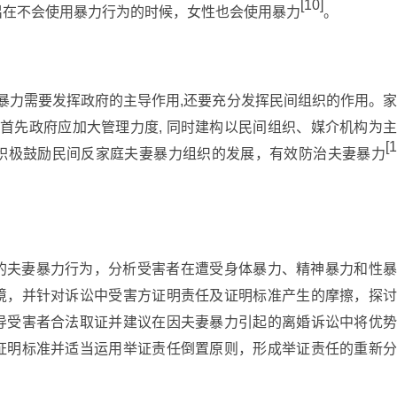
[10]
侣在不会使用暴力行为的时候，女性也会使用暴力
。
妻暴力需要发挥政府的主导作用,还要充分发挥民间组织的作用。家
 首先政府应加大管理力度, 同时建构以民间组织、媒介机构为主
[1
积极鼓励民间反家庭夫妻暴力组织的发展，有效防治夫妻暴力
的夫妻暴力行为，分析受害者在遭受身体暴力、精神暴力和性暴
境，并针对诉讼中受害方证明责任及证明标准产生的摩擦，探讨
导受害者合法取证并建议在因夫妻暴力引起的离婚诉讼中将优势
证明标准并适当运用举证责任倒置原则，形成举证责任的重新分