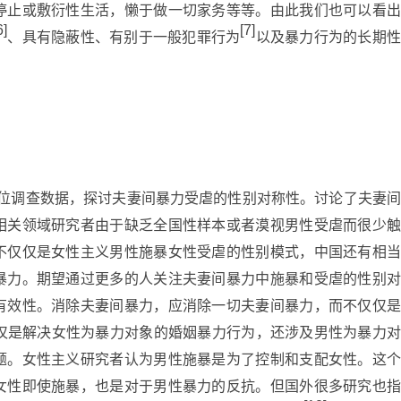
停止或敷衍性生活，懒于做一切家务等等。由此我们也可以看出
6]
[7]
、具有隐蔽性、有别于一般犯罪行为
以及暴力行为的长期
会地位调查数据，探讨夫妻间暴力受虐的性别对称性。讨论了夫妻间
相关领域研究者由于缺乏全国性样本或者漠视男性受虐而很少触
不仅仅是女性主义男性施暴女性受虐的性别模式，中国还有相当
暴力。期望通过更多的人关注夫妻间暴力中施暴和受虐的性别对
有效性。消除夫妻间暴力，应消除一切夫妻间暴力，而不仅仅是
仅是解决女性为暴力对象的婚姻暴力行为，还涉及男性为暴力
题。女性主义研究者认为男性施暴是为了控制和支配女性。这个
女性即使施暴，也是对于男性暴力的反抗。但国外很多研究也指