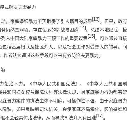
作模式解决夫妻暴力
[13]
推动，家庭婚姻暴力干预取得了引人瞩目的成果
。但是，政
[14]
服务仍然是弱项，存在诸多的挑战与困惑
。总结本地经验，
[15]
该列入中国大陆家庭暴力干预工作的重要议程
。可以通过直
预包括基层妇联及社区介入，以及社会工作对受暴人的辅导。间
。作者认为通过这些手段可以来有效防治夫妻暴力。
缺陷
力惩治不力。《中华人民共和国宪法》、《中华人民共和国刑
民共和国妇女权益保障法》等法律法规，对家庭暴力行为都有禁
家庭暴力案件的执法主体不明确，可操作性不强。由于家庭暴力
人隐私，如果反映到司法机关，会使家庭矛盾激化，影响婚姻和
[17]
一般不会轻易付诸法律，从而导致司法介入有困难
。