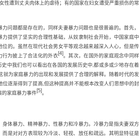
0%的女性遭到丈夫肉体上的虐待；有的国家在妇女遭受严重损伤的常
。
暴力问题都是存在的，同样夫妻暴力问题也是很普遍的。首先，
暴力提供了坚实的合理性基础，从奴隶制社会开始，中国家庭中
地位的。虽然在现代社会男女平等观念越来越深入人心，但是传
[4]
力行为披上了合法化的外衣
。其次，在国外的家庭观念中同
历史中我们也可以看出在各国的发展历史中,都或多或少地存在着
,这就为家庭暴力的出现和发展提供了合理的解释。随着时代的发
地位逐渐得到了提高,但这种提高并不能根本改变人们思想中的封
[5]
演的家庭暴力事件
。
：身体暴力、精神暴力、性暴力和冷暴力。冷暴力是指夫妻双方
，而是对对方表现较为冷淡、轻视、放任和疏远。其明显特征是