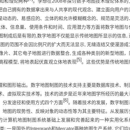
知和理论两种
。李想在2008年探讨数字地图技术理论体系的
把自己拥有的数据拿出来与人共享的现代观念、建立面向用户的
是动态的、易感应的、立体的和允许模糊概念的、规范是灵活的
从载体、信息量、使用条件和时间、应用潜力等方面将数字地图与
制成后是有限的,数字地图不仅能显示传统地图所显示的信息, 
地图的范围不会因比例尺的扩大而无法显示, 无缝连结又使漫游成
像片、其它电子地图进行数据整合, 生成各种类别的新型地图，
[5]
程模型, 将地表起伏直观立体地表现
。这些优势是传统地图
理和图形输出。数字地图制图的技术支持主要是数据库技术、制
术、虚拟现实技术等。技术的进步是近年来地图学所经历的最大
[6]
、分发途径和使用方式四个方面
。随着技术的发展，数字制图
、地图的现势性、反映对象的动态性等为其主要特征。从发展历
的计算机地图制图系统基础上发展和完善起来的一种实用化系
国外的Intergraph和Mercator两种地图生产系统, 它们均