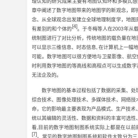
理认知的研究成果主要有地图认知环和多模式感
章中阐述了数字地图带来的地图学的新观念，即
念、从全球观念出发建立全球地理制度学，地图
[4]
有差别的和个体的
。于冬梅等人在2003年
统制图进行了对比分析，传统地图的载负量在地图
可以显示三维信息、时态信息, 在计算机上一幅
可能。数字地图可以很方便地与卫星影像、航空
时利用数字地图的等高线和高程点可以生成数字高
无法企及的。
数字地图的基本过程包括了数据的采集、处
综合技术、图像处理技术、多媒体技术、网络技
命，它的影响最主要表现为产品模式、生产技术
统以其编辑的灵活性、数据和资料的丰富可选性
看,目前的数字地图制图系统实际上都是在以前
[7]
。常见的数字地图制图系统和软件大致分为三类: 一是