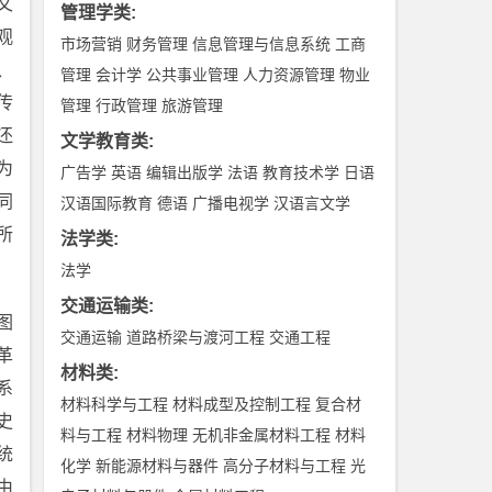
文
管理学类
:
观
市场营销
财务管理
信息管理与信息系统
工商
、
管理
会计学
公共事业管理
人力资源管理
物业
传
管理
行政管理
旅游管理
还
文学教育类
:
为
广告学
英语
编辑出版学
法语
教育技术学
日语
同
汉语国际教育
德语
广播电视学
汉语言文学
所
法学类
:
法学
交通运输类
:
图
交通运输
道路桥梁与渡河工程
交通工程
革
材料类
:
系
材料科学与工程
材料成型及控制工程
复合材
史
料与工程
材料物理
无机非金属材料工程
材料
统
化学
新能源材料与器件
高分子材料与工程
光
由