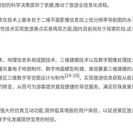
规划的科学决策提供了依据,推动了旅游业信息化进程。
传在技术上基本处于二维平面影像信息加上低分辨率导航图的水
互性技术实现旅游景点实景再现方面,国内目前尚处于探索阶段,这
术、地理信息系统成图技术、三维建模技术以及数字图像处理技
维矢量电子地图制作、数字地面模型构建、景观要素三维建模的
[14-16]
景区三维数字导览图设计与制作
，实现旅游信息获取从局
的转变，从而可为游客提供直观便捷的导览服务，满足珍珠泉景
有强大的仿真互动功能,提供临其境般的用户体验，以促进景区旅
数字化发展提供宝贵的经验。