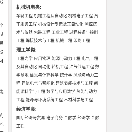
地
机械机电类
:
车辆工程
机械工程及自动化
机械电子工程
汽
车服务工程
机械设计制造及其自动化
测控技
个
术与仪器
包装工程
工业工程
过程装备与控制
过
工程
焊接技术与工程
机械工程
印刷工程
息
理工学类
:
设
工程力学
应用物理
能源与动力工程
电气工程
可
及其自动化
自动化
轮机工程
油气储运工程
数
学基地
信息与计算科学
统计学
风能与动力工
程
建筑电气与智能化
建筑节能技术与工程
新
能源科学与工程
数学与应用数学
热能与动力
集
工程
能源与环境系统工程
木材科学与工程
经济学类
:
的
国际经济与贸易
电子商务
金融学
经济学
金融
地
工程