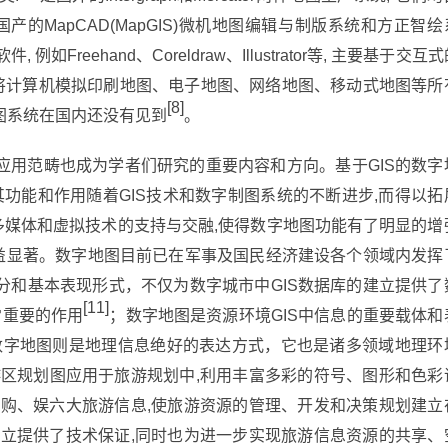
的MapCAD(MapGIS)微机地图编辑与制版系统和方正智绘
reehand、Coreldraw、Illustrator等, 主要基于交互式
全将计算机模拟印刷地图、电子地图、网络地图、移动式地图等所
[8]
图系统在国内还没有见到
。
应用范畴也成为学者们研究的重要内容和方向。基于GIS的数字
其功能和作用随着GIS技术和数字制图系统的不断进步,而得以拓
S、多媒体和虚拟技术的支持与交融,使得数字地图功能有了明显的增
益显著。数字地图目前已在军事及国民经济建设各个领域内发挥
分和基本表现形式，不仅为数字城市中GIS数据库的建立提供了
[11]
常重要的作用
；数字地图是资源环境GIS中信息的重要载体和
而数字地图则是地理信息绝好的表达方式，它也是诸多领域地理环
游区规划图应用于旅游规划中,利用丰富多彩的符号、图形和色彩
、购、娱六大旅游信息,使旅游资源的管理、开发和决策规划建立
建立提供了技术保证,同时也为进一步实现旅游信息资源的共享、