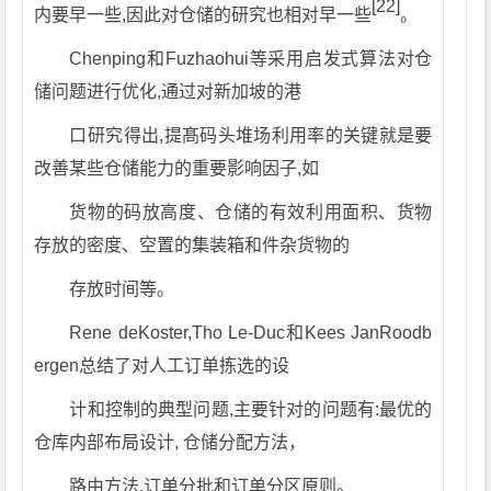
[22]
内要早一些,因此对仓储的研究也相对早一些
。
Chenping和Fuzhaohui等采用启发式算法对仓
储问题进行优化,通过对新加坡的港
口研究得出,提髙码头堆场利用率的关键就是要
改善某些仓储能力的重要影响因子,如
货物的码放高度、仓储的有效利用面积、货物
存放的密度、空置的集装箱和件杂货物的
存放时间等。
Rene deKoster,Tho Le-Duc和Kees JanRoodb
ergen总结了对人工订单拣选的设
计和控制的典型问题,主要针对的问题有:最优的
仓库内部布局设计, 仓储分配方法，
路由方法,订单分批和订单分区原则。