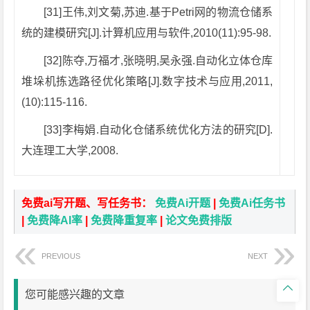
[31]王伟,刘文菊,苏迪.基于Petri网的物流仓储系
统的建模研究[J].计算机应用与软件,2010(11):95-98.
[32]陈夺,万福才,张晓明,吴永强.自动化立体仓库
堆垛机拣选路径优化策略[J].数字技术与应用,2011,
(10):115-116.
[33]李梅娟.自动化仓储系统优化方法的研究[D].
大连理工大学,2008.
免费ai写开题、写任务书：
免费Ai开题
|
免费Ai任务书
|
免费降AI率
|
免费降重复率
|
论文免费排版
PREVIOUS
NEXT

您可能感兴趣的文章