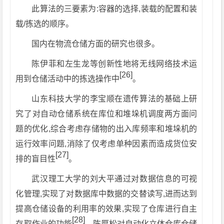
此算法的三要素为:容器的选择,装载的配置和装
载/拣选的顺序。
国内在物流仓储方面的研究也很多。
陈伊菲和左生龙等创新性地将无线网络技术运
[26]
用到仓储活动中的拣选操作中
。
山东科技大学的李宝顺在遗传算法的基础上研
究了对自动仓储系统在库位和堆垛机调度两方面问
题的优化,综合考虑存储物的出入库频率和堆垛机的
运行效率问题,消除了仅考虑单种因素而造成货位安
[27]
排的盲目性
。
武汉理工大学的刘大平通过对数据信息的可视
化管理,实现了对数据库中数据的交替读写,进而达到
提高仓储设备的利用率的效果,实现了仓库进行自主
[28]
存取作业的功能
。陈厚松对自动化立体仓库仓储