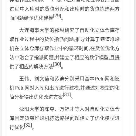
过程中入库时的货位分配和出库时的货位拣选两方
[29]
面问题给予优化建模
。
大连海事大学的邵琳研究了自动化立体仓库存
取作业过程中的货位指派问题,推导计算了巷道堆垛
机在立体仓库存取作业中的循环时间,在货位优化方
法中融合了指派问题,并建立了相应的数学模型,且提
[30]
供了相应的解决方法
。
王伟、刘文菊和苏迪分别釆用基本Petri网和随
机Petri网对入库和出库进行建模,并通过对模型的化
[31]
简分析得出优化改进方案
。
沈阳大学的陈夺、万福才等人对自动化立体仓
库固定货架堆垛机拣选路径问题建立了优化模型进
[32]
行优化
。