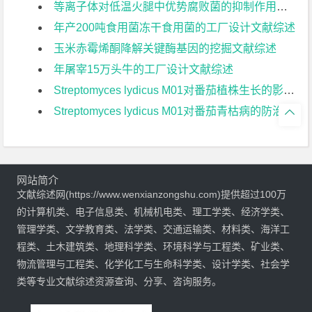
等离子体对低温火腿中优势腐败菌的抑制作用文献综述
年产200吨食用菌冻干食用菌的工厂设计文献综述
玉米赤霉烯酮降解关键酶基因的挖掘文献综述
年屠宰15万头牛的工厂设计文献综述
Streptomyces lydicus M01对番茄植株生长的影响文献综述
Streptomyces lydicus M01对番茄青枯病的防治效果文献综述

网站简介
文献综述网(https://www.wenxianzongshu.com)提供超过100万
的计算机类、电子信息类、机械机电类、理工学类、经济学类、
管理学类、文学教育类、法学类、交通运输类、材料类、海洋工
程类、土木建筑类、地理科学类、环境科学与工程类、矿业类、
物流管理与工程类、化学化工与生命科学类、设计学类、社会学
类等专业文献综述资源查询、分享、咨询服务。