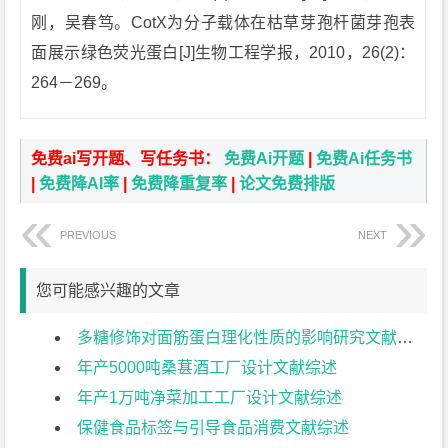
刚，吴春笃。CotX为分子载体在枯草芽孢杆菌芽孢表
面展示绿色荧光蛋白[J]生物工程学报，2010，26(2)：
264－269。
免费ai写开题、写任务书：
免费Ai开题
|
免费Ai任务书
|
免费降AI率
|
免费降重复率
|
论文免费排版
PREVIOUS
NEXT
您可能感兴趣的文章
多糖修饰对面筋蛋白理化性质的影响研究文献综述
年产5000吨桑葚酒工厂设计文献综述
年产1万吨净菜加工工厂设计文献综述
保健食品标签与引导食品消费文献综述