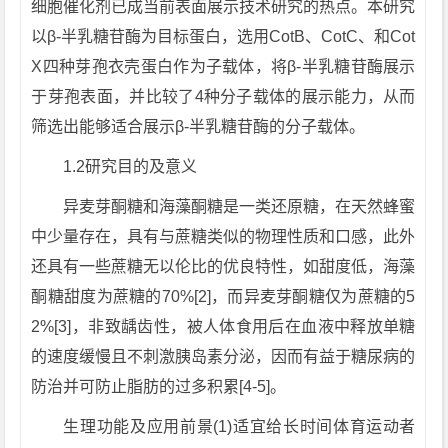
细胞催化剂已成当前表面展示技术研究的热点。本研究
以β-半乳糖苷酶为目标蛋白，选用CotB、CotC、和Cot
X四种芽孢衣壳蛋白作为子载体，将β-半乳糖苷酶展示
于芽孢表面，并比较了4种分子载体的展示能力，从而
筛选出能够适合展示β-半乳糖苷酶的分子载体。
1.2研究目的及意义
异麦芽酮糖和海藻酮糖是一类还原糖，在天然蜂蜜
中少量存在，具有与蔗糖类似的物理性质和口感，此外
还具有一些蔗糖无以伦比的优良特性，如甜度低，海藻
酮糖甜度为蔗糖的70%[2]，而异麦芽酮糖仅为蔗糖的5
2%[3]，非致龋齿性，被人体食用后在血液中释放单糖
的速度缓慢且不刺激胰岛素分泌，因而有益于糖尿病的
防治并可防止脂肪的过多积累[4-5]。
生理功能及应用前景(1)适宜给长时间体育运动者