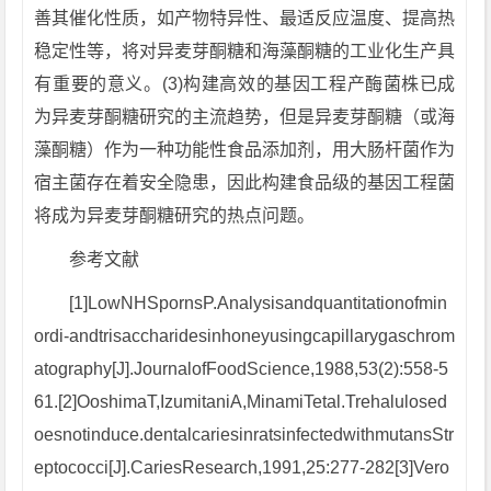
善其催化性质，如产物特异性、最适反应温度、提高热
稳定性等，将对异麦芽酮糖和海藻酮糖的工业化生产具
有重要的意义。(3)构建高效的基因工程产酶菌株已成
为异麦芽酮糖研究的主流趋势，但是异麦芽酮糖（或海
藻酮糖）作为一种功能性食品添加剂，用大肠杆菌作为
宿主菌存在着安全隐患，因此构建食品级的基因工程菌
将成为异麦芽酮糖研究的热点问题。
参考文献
[1]LowNHSpornsP.Analysisandquantitationofmin
ordi-andtrisaccharidesinhoneyusingcapillarygaschrom
atography[J].JournalofFoodScience,1988,53(2):558-5
61.[2]OoshimaT,IzumitaniA,MinamiTetal.Trehalulosed
oesnotinduce.dentalcariesinratsinfectedwithmutansStr
eptococci[J].CariesResearch,1991,25:277-282[3]Vero