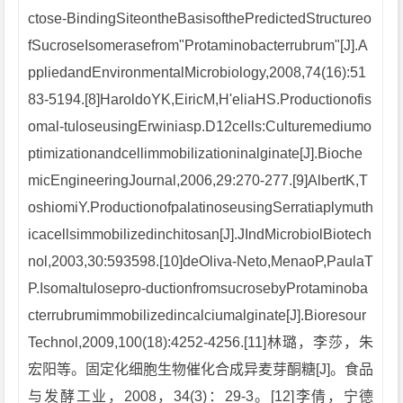
ctose-BindingSiteontheBasisofthePredictedStructureo
fSucroseIsomerasefrom"Protaminobacterrubrum"[J].A
ppliedandEnvironmentalMicrobiology,2008,74(16):51
83-5194.[8]HaroldoYK,EiricM,H'eliaHS.Productionofis
omal-tuloseusingErwiniasp.D12cells:Culturemediumo
ptimizationandcellimmobilizationinalginate[J].Bioche
micEngineeringJournal,2006,29:270-277.[9]AlbertK,T
oshiomiY.ProductionofpalatinoseusingSerratiaplymuth
icacellsimmobilizedinchitosan[J].JIndMicrobiolBiotech
nol,2003,30:593598.[10]deOliva-Neto,MenaoP,PaulaT
P.Isomaltulosepro-ductionfromsucrosebyProtaminoba
cterrubrumimmobilizedincalciumalginate[J].Bioresour
Technol,2009,100(18):4252-4256.[11]林璐，李莎，朱
宏阳等。固定化细胞生物催化合成异麦芽酮糖[J]。食品
与发酵工业，2008，34(3)：29-3。[12]李倩，宁德