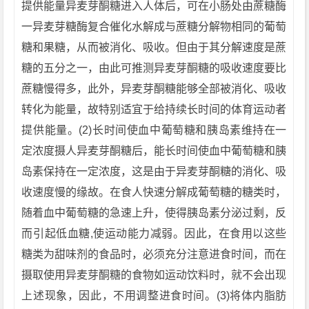
提供能量异麦芽酮糖进入人体后，可在小肠处由蔗糖酶
一异麦芽糖酶复合催化水解成与蔗糖分解物相同的葡萄
糖和果糖，从而被消化、吸收。但由于其分解速度是蔗
糖的五分之一，由此可推测异麦芽酮糖的吸收速度要比
蔗糖慢得多，此外，异麦芽酮糖能够全部被消化、吸收
转化为能量，故特别适宜于给持续长时间的体育运动者
提供能量。(2)长时间使血中葡萄糖和胰岛素维持在一
定浓度摄人异麦芽酮糖后，能长时间使血中葡萄糖和胰
岛素保持在一定浓度，这是由于异麦芽酮糖的消化、吸
收速度慢的缘故。在食人快速分解成葡萄糖的糖类时，
随着血中葡萄糖的急速上升，使得胰岛素分泌过剩，反
而引起低血糖,使运动能力减弱。因此，在食用以这些
糖类为甜味剂的食品时，必须充分注意进食时间，而在
摄取使用异麦芽酮糖的食物如运动饮料时，就不会出现
上述现象，因此，不用调整进食时间。(3)将体内脂肪