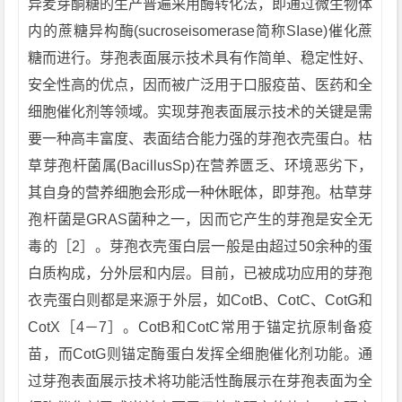
异麦芽酮糖的生产普遍采用酶转化法，即通过微生物体
内的蔗糖异构酶(sucroseisomerase简称SIase)催化蔗
糖而进行。芽孢表面展示技术具有作简单、稳定性好、
安全性高的优点，因而被广泛用于口服疫苗、医药和全
细胞催化剂等领域。实现芽孢表面展示技术的关键是需
要一种高丰富度、表面结合能力强的芽孢衣壳蛋白。枯
草芽孢杆菌属(BacillusSp)在营养匮乏、环境恶劣下，
其自身的营养细胞会形成一种休眠体，即芽孢。枯草芽
孢杆菌是GRAS菌种之一，因而它产生的芽孢是安全无
毒的［2］。芽孢衣壳蛋白层一般是由超过50余种的蛋
白质构成，分外层和内层。目前，已被成功应用的芽孢
衣壳蛋白则都是来源于外层，如CotB、CotC、CotG和
CotX［4－7］。CotB和CotC常用于锚定抗原制备疫
苗，而CotG则锚定酶蛋白发挥全细胞催化剂功能。通
过芽孢表面展示技术将功能活性酶展示在芽孢表面为全