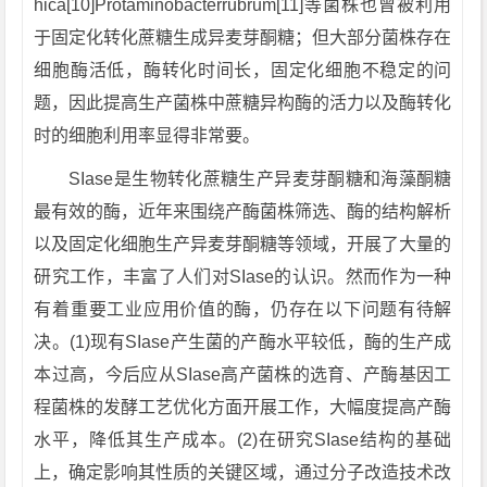
hica[10]Protaminobacterrubrum[11]等菌株也曾被利用
于固定化转化蔗糖生成异麦芽酮糖；但大部分菌株存在
细胞酶活低，酶转化时间长，固定化细胞不稳定的问
题，因此提高生产菌株中蔗糖异构酶的活力以及酶转化
时的细胞利用率显得非常要。
SIase是生物转化蔗糖生产异麦芽酮糖和海藻酮糖
最有效的酶，近年来围绕产酶菌株筛选、酶的结构解析
以及固定化细胞生产异麦芽酮糖等领域，开展了大量的
研究工作，丰富了人们对SIase的认识。然而作为一种
有着重要工业应用价值的酶，仍存在以下问题有待解
决。(1)现有SIase产生菌的产酶水平较低，酶的生产成
本过高，今后应从SIase高产菌株的选育、产酶基因工
程菌株的发酵工艺优化方面开展工作，大幅度提高产酶
水平，降低其生产成本。(2)在研究SIase结构的基础
上，确定影响其性质的关键区域，通过分子改造技术改