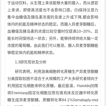
于运动饮料，从生理上来说能够大量的摄入，而从感官
上来讲，即使高浓度也不会影响口感。(5)保持注意力
集中血糖值及胰岛素浓度的急速上升或下降,都会影响
体内的机能及精神状态的稳定。而摄入异麦芽酮糖后，
血糖值及胰岛素的浓度比较空腹时仅提高10~20%，且
能长时间保持这一状态；另外，能够持续供给大脑一定
浓度的葡萄糖。由此我们可以推测，摄入异麦芽酮糖能
够稳定体内机能和精神状态。
1.3研究现状及分析
研究表明，利用游离细胞转化蔗糖生产异麦芽酮糖
分离提取较困不适合于大规模的工产大多研究者倾向于
利用固定化细胞来转化蔗糖，最近报道，Haroldo[9]等
将Erwiniasp固定化细胞应用在填充床反应器中转化蔗
糖生成异麦芽酮糖，蔗糖转化率64.1%Serratiaply-mut