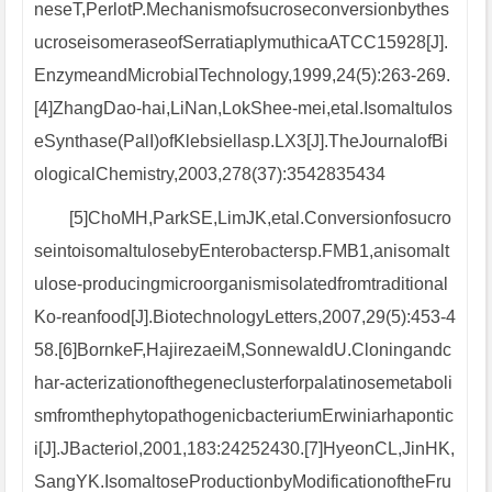
neseT,PerlotP.Mechanismofsucroseconversionbythes
ucroseisomeraseofSerratiaplymuthicaATCC15928[J].
EnzymeandMicrobialTechnology,1999,24(5):263-269.
[4]ZhangDao-hai,LiNan,LokShee-mei,etal.Isomaltulos
eSynthase(PalI)ofKlebsiellasp.LX3[J].TheJournalofBi
ologicalChemistry,2003,278(37):3542835434
[5]ChoMH,ParkSE,LimJK,etal.Conversionfosucro
seintoisomaltulosebyEnterobactersp.FMB1,anisomalt
ulose-producingmicroorganismisolatedfromtraditional
Ko-reanfood[J].BiotechnologyLetters,2007,29(5):453-4
58.[6]BornkeF,HajirezaeiM,SonnewaldU.Cloningandc
har-acterizationofthegeneclusterforpalatinosemetaboli
smfromthephytopathogenicbacteriumErwiniarhapontic
i[J].JBacteriol,2001,183:24252430.[7]HyeonCL,JinHK,
SangYK.IsomaltoseProductionbyModificationoftheFru