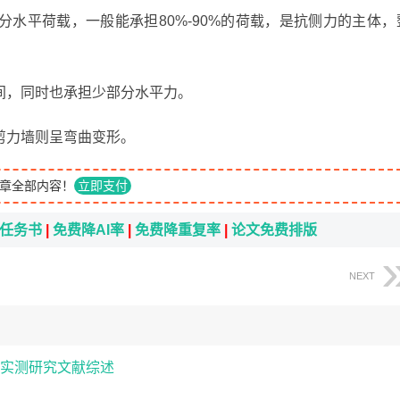
水平荷载，一般能承担80%-90%的荷载，是抗侧力的主体，
间，同时也承担少部分水平力。
剪力墙则呈弯曲变形。
章全部内容！
立即支付
i任务书
|
免费降AI率
|
免费降重复率
|
论文免费排版
NEXT
实测研究文献综述