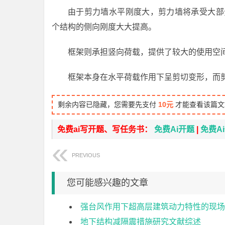
由于剪力墙水平刚度大，剪力墙将承受大部分
个结构的侧向刚度大大提高。
框架则承担竖向荷载，提供了较大的使用空
框架本身在水平荷载作用下呈剪切变形，而
剩余内容已隐藏，您需要先支付
10元
才能查看该篇文
免费ai写开题、写任务书：
免费Ai开题
|
免费A
PREVIOUS
您可能感兴趣的文章
强台风作用下超高层建筑动力特性的现场
地下结构减隔震措施研究文献综述