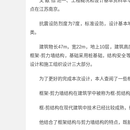
文 献 综 述一、工程概况和设计基本资料
点在江苏南京。
抗震设防烈度为7度，标准设防，设计基本地
类。
建筑物长47m，宽22m，地上10层，建筑
框架-剪力墙结构，基础采用桩基础，结构安全
设计和施工组织设计三大部分。
为了更好的完成本次设计，本人查阅了一些
框架-剪力墙结构在建筑学中被称为框-剪结
框-剪结构在现代建筑中技术已经比较成熟
他结合了框架结构与剪力墙结构的特点，既