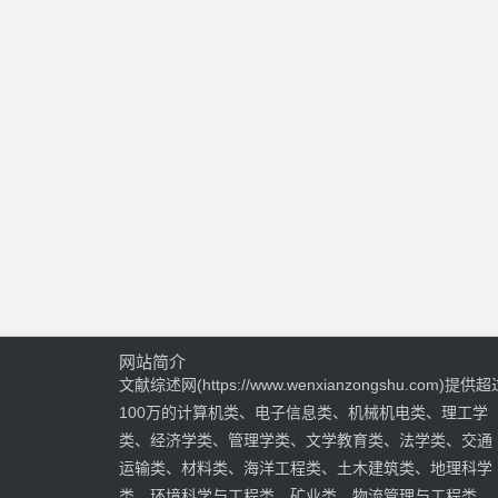
网站简介
文献综述网(https://www.wenxianzongshu.com)提供超
100万的计算机类、电子信息类、机械机电类、理工学
类、经济学类、管理学类、文学教育类、法学类、交通
运输类、材料类、海洋工程类、土木建筑类、地理科学
类、环境科学与工程类、矿业类、物流管理与工程类、