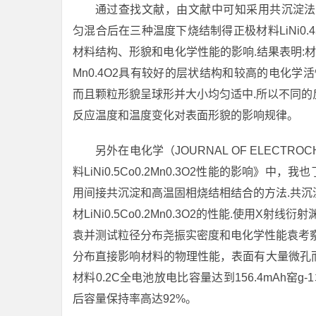
通过查找文献，由文献中可知采用共沉淀法先合成出前
匀混合后在三种温度下烧结制得正极材料LiNi0.45
材料结构、形貌和电化学性能的影响.结果表明:材料合成
Mn0.4O2具有较好的层状结构和较高的电化学活性,
而且颗粒形貌呈球形并大小均匀适中.所以不同
反应温度和温度变化对表面形貌的影响规律。
另外在电化学（JOURNAL OF ELECTR
料LiNi0.5Co0.2Mn0.3O2性能的影响》中，我
用间接共沉淀和高温固相烧结相结合的方法.共
材LiNi0.5Co0.2Mn0.3O2的性能.使用
袁并测试粒径分布尧振实密度和电化学性能袁考
分布直接影响材料的物理性能，表面有大量微孔
材料0.2C全电池放电比容量达到156.4mAh窑
后容量保持率高达92%。