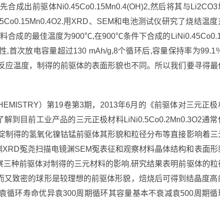
驱体Ni0.45Co0.15Mn0.4(OH)2,然后将其与Li2CO3
Co0.15Mn0.4O2.用XRD、SEM和电池测试仪研究了烧结温度
的最佳温度为900℃,在900℃条件下合成的LiNi0.45Co0.1
首次放电容量超过130 mAh/g,8个循环后,容量保持率为99.1％
的反应温度，制得的前驱体的表面形貌也不同。所以我们要寻得最
OCHEMISTRY）第19卷第3期，2013年6月的《前驱体对三元正极
也了解到目前工业产品的三元正极材料LiNi0.5Co0.2Mn0.3O2通常
沉淀制得的氢氧化镍钴锰前驱体其形貌和粒径分布等直接影响着三
X射线衍射渊XRD冤尧扫描电镜渊SEM冤表征和观察材料晶体结构和表面形
察三种前驱体对制得的三元材料的影响.研究结果表明前驱体的粒
而又致密的球形是较理想的前驱体形貌，焙烧后可得到结晶度高
g-1袁循环寿命优异袁300周期循环其容量基本不衰减袁500周期循