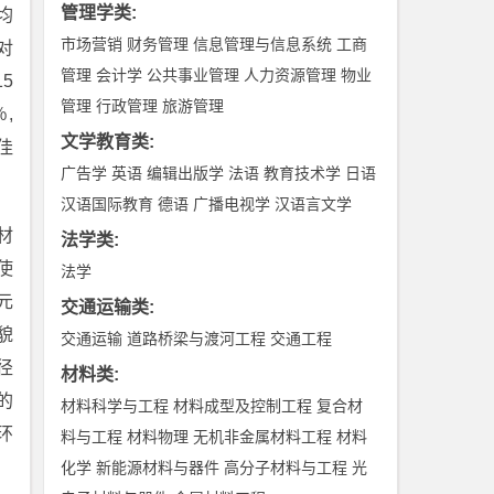
管理学类
:
均
市场营销
财务管理
信息管理与信息系统
工商
对
管理
会计学
公共事业管理
人力资源管理
物业
5
管理
行政管理
旅游管理
,
文学教育类
:
佳
广告学
英语
编辑出版学
法语
教育技术学
日语
汉语国际教育
德语
广播电视学
汉语言文学
材
法学类
:
使
法学
元
交通运输类
:
貌
交通运输
道路桥梁与渡河工程
交通工程
径
材料类
:
的
材料科学与工程
材料成型及控制工程
复合材
环
料与工程
材料物理
无机非金属材料工程
材料
化学
新能源材料与器件
高分子材料与工程
光