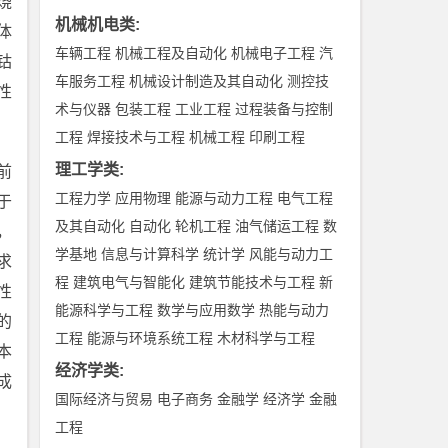
烧
机械机电类
:
体
车辆工程
机械工程及自动化
机械电子工程
汽
钴
车服务工程
机械设计制造及其自动化
测控技
性
术与仪器
包装工程
工业工程
过程装备与控制
工程
焊接技术与工程
机械工程
印刷工程
理工学类
:
前
工程力学
应用物理
能源与动力工程
电气工程
于
及其自动化
自动化
轮机工程
油气储运工程
数
，
学基地
信息与计算科学
统计学
风能与动力工
求
程
建筑电气与智能化
建筑节能技术与工程
新
性
能源科学与工程
数学与应用数学
热能与动力
的
工程
能源与环境系统工程
木材科学与工程
本
经济学类
:
成
国际经济与贸易
电子商务
金融学
经济学
金融
工程