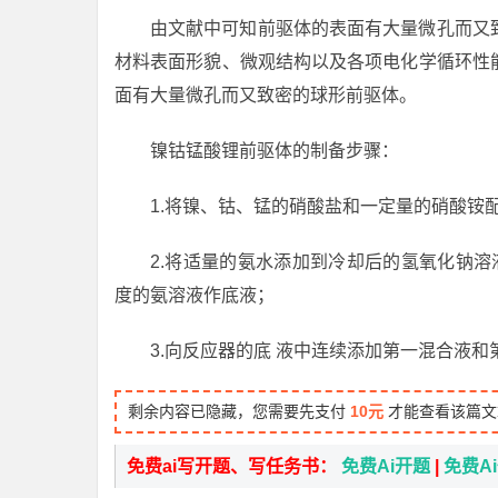
由文献中可知前驱体的表面有大量微孔而又
材料表面形貌、微观结构以及各项电化学循环性
面有大量微孔而又致密的球形前驱体。
镍钴锰酸锂前驱体的制备步骤：
1.将镍、钴、锰的硝酸盐和一定量的硝酸铵
2.将适量的氨水添加到冷却后的氢氧化钠溶
度的氨溶液作底液；
3.向反应器的底 液中连续添加第一混合液和
剩余内容已隐藏，您需要先支付
10元
才能查看该篇文
免费ai写开题、写任务书：
免费Ai开题
|
免费A