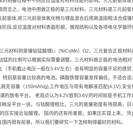
体的制备过程中不同反应温度对材料性能的影响。三元前驱体是
简而言之，电池中用做正极的是三元材料，三元材料是三元前驱
元前驱体,将三元前驱体氧化物与锂盐混合后用高温固相法合成镍
备阶段,反应温度对材料表面形貌、微观结构以及各项电化学循环
三元材料则是镍钴锰酸锂Li（NiCoMn）O2，三元复合正极材料
镍钴锰的比例可以根据实际需要调整，三元材料做正极的电池相对
（手机截止电压一般在3.4V左右）会有明显的容量不足的感觉
，特别是容量比较高的电池。磷酸铁锂容量发挥偏低，不适合追
量（150mAh/g),工作电压与现有电解液匹配(4.1V),安全
的放电平台， 老观点认为4.2V放到3.6V的时间就是手机工作
关机日韩没平台一说。与钴酸锂相比，三元的能量密度有待提高，日
的压实接近钴酸锂。 国内的还有所差距，如果压实提上来， 凭
在国内很有前景。所以我们要研究一下怎样制得最好的材料。