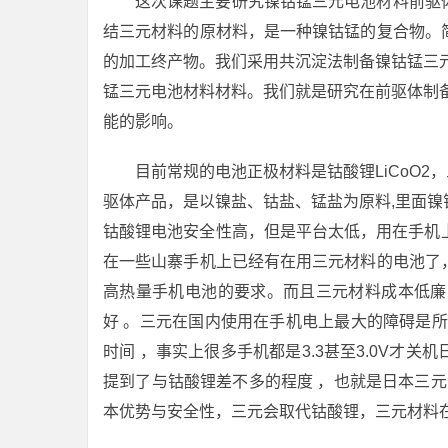
这次课题主要研究镍钴锰三元电池材料前驱
结三元材料的原材料，是一种镍钴锰的复合物。
的加工终产物。我们采用共沉淀法制备镍钴锰三
锰三元电池材料材料。我们就是研究在前驱体制
能的影响。
目前常规的电池正极材料是钴酸锂LiCoO2，
驱体产品，是以镍盐、钴盐、锰盐为原料,里面
钴酸锂电池安全性高，但是平台太低，用在手机上
在一些山寨手机上已经有在用三元材料的电池了
高热量手机电池的要求。而且三元材料成本低廉,高克容
好 。三元在国内使用在手机电上最大的障碍是所谓
时间 ，事实上很多手机都是3.3甚至3.0V才
提到了与钴酸锂差不多的程度 ，也就是日本三元
本优势与安全性，三元会取代钴酸锂，三元材料