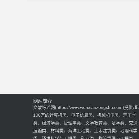
网站简介
文献综述网(https://www.wenxianzongshu.com)提供超
100万的计算机类、电子信息类、机械机电类、理工学
类、经济学类、管理学类、文学教育类、法学类、交通
运输类、材料类、海洋工程类、土木建筑类、地理科学
类、环境科学与工程类、矿业类、物流管理与工程类、