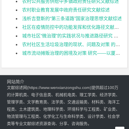
农村公共服务供给中乡镇政府责任研究文献综述
农村职业教育发展中政府责任研究文献综述
浅析吉登斯的“第三条道路”国家治理思想文献综述
社区在疫情防控中的功能发挥和优化路径文献综述
城市社区“微治理”的实践状况与推进路径研究 ——以南京市泰山街道下辖社区为例文献综述
农村社区生活垃圾治理的现状、问题及对策 的研究—常州市薛埠镇乌振岗为例文献综述
城市流动摊贩治理的困境及对策 研究——以厦门市湖里区为例文献综述
网站简介
文献综述网(https://www.wenxianzongshu.com)提供超过100万
的计算机类、电子信息类、机械机电类、理工学类、经济学类、
管理学类、文学教育类、法学类、交通运输类、材料类、海洋工
程类、土木建筑类、地理科学类、环境科学与工程类、矿业类、
物流管理与工程类、化学化工与生命科学类、设计学类、社会学
类等专业文献综述资源查询、分享、咨询服务。