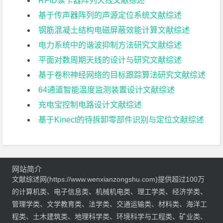
RFID读卡器阵列天线文献综述
基于传声器阵列的声源定位系统文献综述
钢筋混凝土结构电磁屏蔽效能计算文献综述
电力系统中的谐波抑制方法研究文献综述
平面对数周期天线的设计与研究文献综述
基于卷积神经网络的目标跟踪算法研究文献综述
64通道智能温度监测装置设计文献综述
充电宝控制电路设计文献综述
基于Kinect的待拆卸零部件识别与定位文献综述
网站简介
文献综述网(https://www.wenxianzongshu.com)提供超过100万
的计算机类、电子信息类、机械机电类、理工学类、经济学类、
管理学类、文学教育类、法学类、交通运输类、材料类、海洋工
程类、土木建筑类、地理科学类、环境科学与工程类、矿业类、