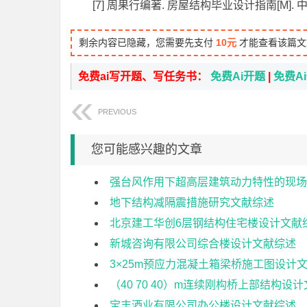
[7] 周果行编著. 房屋结构毕业设计指南[M]. 
剩余内容已隐藏，您需要先支付
10元
才能查看该篇文
免费ai写开题、写任务书：
免费Ai开题
|
免费A
PREVIOUS
您可能感兴趣的文章
强台风作用下超高层建筑动力特性的现场
地下结构减隔震措施研究文献综述
北京建工华创6层钢结构住宅楼设计文献
新城咨询有限公司综合楼设计文献综述
3×25m预应力混凝土箱梁桥施工图设计
（40 70 40）m连续刚构桥上部结构设
宝丰酒业有限公司办公楼设计文献综述