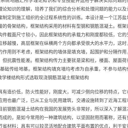
面系统地融汇所学理论知识和专业技能并运用于解决实际问题的
理论知识的理解，培养了我们的综合分析和处理问题的能力以及
案制定到施工组织的全过程系统性的训练。本设计是一个江苏盐
接的骨架结构，框架结构采用的材料有型钢和钢筋混凝土。框架
构件截面尺寸较小，因此框架结构的承载力和刚度都较低，它的
位移越慢，高层框架在纵横两个方向都承受很大的水平力，这时
的作用则不考虑，框架结构的墙体是填充墙，起围护和分隔作用
，但抗震性能差。框架结构传力主要就是梁和柱，楼面、屋面荷
基础传给地基。框架结构填充墙均考虑为自承重，不参与结构
教学楼结构形式选取现浇钢筋混凝土框架结构
具有造价低，防火性能好，刚度大，可减少侧向位移的特点，它
应用也最广泛，已从工业与民用建筑，交通设施转到了近海工程
目前钢筋混凝土结构在我国的发展势头非常好，所以深入了解混
而成的，是如今常用的一种建筑结构，以坚固耐用而著称，还有
节省材料；具有可以较灵活地配合建筑平面布置的优点，利于安