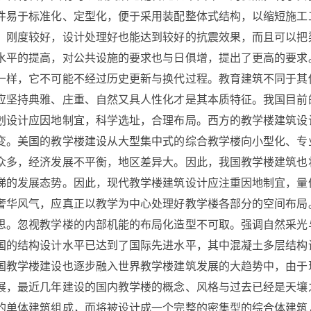
件易于标准化、定型化，便于采用装配整体式结构，以缩短施工
、刚度较好，设计处理好也能达到较好的抗震效果，而且可以把
水平的提高，对公共设施的要求也与日俱增，提出了更高的要求
一样，它不可能不经过历史更新与换代过程。教育建筑不同于其
应坚持典雅、庄重、自然又具人性化才是其本质特征。我国目前
划设计应因地制宜，科学选址，合理布局。西方的教学楼建筑设
变。美国的教学楼建设从大型集中式的综合教学楼向小型化、专
众多，经济发展不平衡，地区差异大。因此，我国教学楼建筑也
梯的发展态势。因此，现代教学楼建筑设计应注重因地制宜，量
奢华风气，应真正以教学为中心处理好教学楼各部分的空间布局
思。忽视教学楼的内部机能的布局化造型不可取。强调自然采光
国的结构设计水平已达到了国际先进水平，其中混凝土多层结构
国教学楼建设也逐步融入世界教学楼建筑发展的大趋势中，由于
展，最近几年建设的国内教学楼的概念、风格与过去已经是天壤
的单体建筑组成，而将被设计成一个完整的密集型的综合体建筑