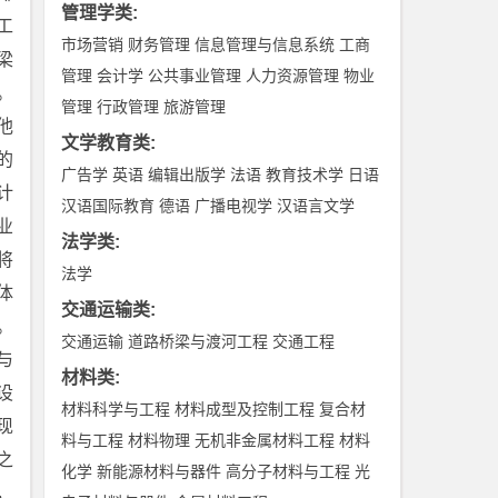
管理学类
:
工
市场营销
财务管理
信息管理与信息系统
工商
梁
管理
会计学
公共事业管理
人力资源管理
物业
。
管理
行政管理
旅游管理
他
文学教育类
:
的
广告学
英语
编辑出版学
法语
教育技术学
日语
计
汉语国际教育
德语
广播电视学
汉语言文学
业
法学类
:
将
法学
体
交通运输类
:
。
交通运输
道路桥梁与渡河工程
交通工程
与
材料类
:
设
材料科学与工程
材料成型及控制工程
复合材
现
料与工程
材料物理
无机非金属材料工程
材料
之
化学
新能源材料与器件
高分子材料与工程
光
，