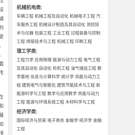
过
机械机电类
:
设
车辆工程
机械工程及自动化
机械电子工程
汽
城
车服务工程
机械设计制造及其自动化
测控技
的
术与仪器
包装工程
工业工程
过程装备与控制
受
工程
焊接技术与工程
机械工程
印刷工程
，
理工学类
:
，
工程力学
应用物理
能源与动力工程
电气工程
载
及其自动化
自动化
轮机工程
油气储运工程
数
传
学基地
信息与计算科学
统计学
风能与动力工
程
建筑电气与智能化
建筑节能技术与工程
新
能源科学与工程
数学与应用数学
热能与动力
在
工程
能源与环境系统工程
木材科学与工程
和
经济学类
:
凝
国际经济与贸易
电子商务
金融学
经济学
金融
如
工程
排