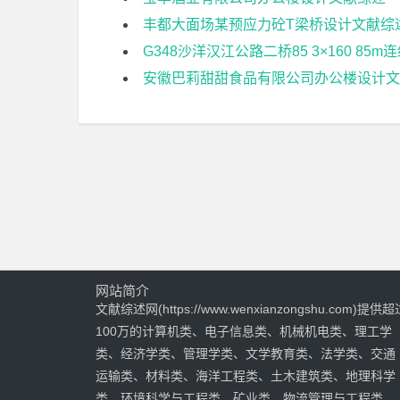
丰都大面场某预应力砼T梁桥设计文献综
G348沙洋汉江公路二桥85 3×160 8
安徽巴莉甜甜食品有限公司办公楼设计文
网站简介
文献综述网(https://www.wenxianzongshu.com)提供超
100万的计算机类、电子信息类、机械机电类、理工学
类、经济学类、管理学类、文学教育类、法学类、交通
运输类、材料类、海洋工程类、土木建筑类、地理科学
类、环境科学与工程类、矿业类、物流管理与工程类、