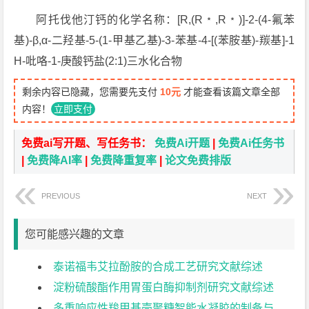
阿托伐他汀钙的化学名称：[R,(R﹡,R﹡)]-2-(4-氟苯
基)-β,α-二羟基-5-(1-甲基乙基)-3-苯基-4-[(苯胺基)-羰基]-1
H-吡咯-1-庚酸钙盐(2:1)三水化合物
剩余内容已隐藏，您需要先支付
10元
才能查看该篇文章全部
内容！
立即支付
免费ai写开题、写任务书：
免费Ai开题
|
免费Ai任务书
|
免费降AI率
|
免费降重复率
|
论文免费排版
PREVIOUS
NEXT
您可能感兴趣的文章
泰诺福韦艾拉酚胺的合成工艺研究文献综述
淀粉硫酸酯作用胃蛋白酶抑制剂研究文献综述
多重响应性羧甲基壳聚糖智能水凝胶的制备与其响应性研究文献综述