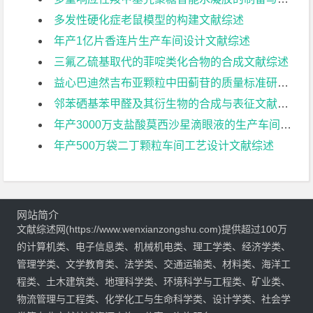
多发性硬化症老鼠模型的构建文献综述
年产1亿片香连片生产车间设计文献综述
三氟乙硫基取代的菲啶类化合物的合成文献综述
益心巴迪然吉布亚颗粒中田蓟苷的质量标准研究文献综述
邻苯硒基苯甲醛及其衍生物的合成与表征文献综述
年产3000万支盐酸莫西沙星滴眼液的生产车间设计文献综述
年产500万袋二丁颗粒车间工艺设计文献综述
网站简介
文献综述网(https://www.wenxianzongshu.com)提供超过100万
的计算机类、电子信息类、机械机电类、理工学类、经济学类、
管理学类、文学教育类、法学类、交通运输类、材料类、海洋工
程类、土木建筑类、地理科学类、环境科学与工程类、矿业类、
物流管理与工程类、化学化工与生命科学类、设计学类、社会学