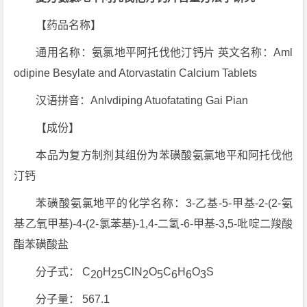
【药品名称】
通用名称：氨氯地平阿托伐他汀钙片 英文名称：Aml
odipine Besylate and Atorvastatin Calcium Tablets
汉语拼音：Anlvdiping Atuofatating Gai Pian
【成份】
本品为复方制剂其组份为苯磺酸氨氯地平和阿托伐他
汀钙
苯磺酸氨氯地平的化学名称：3-乙基-5-甲基-2-(2-氨
基乙氧甲基)-4-(2-氯苯基)-1,4-二氢-6-甲基-3,5-吡啶二羧酸
酯苯磺酸盐
分子式： C
H
ClN
O
C
H
O
S
20
25
2
5
6
6
3
分子量： 567.1