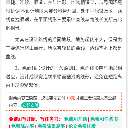
直捷、连续、顺适，并与地形、地物相适应，与周围环境
相协调 本设计地区大部分地势开阔，处于平原微丘区，路
线直捷顺适，在平面线形三要素中直线与曲线长度所占比
例相当。
尤其在设计路线的后面地段，地势起伏不大，但是由
于要进行绕山而行，所以有较长的曲线，路线基本上都是
曲线。
3、纵面线形设计的一般原则1．纵面线形应与地形相
适应，设计成视觉连续平顺而圆滑的线形，避免在短距离
内出现频繁起伏。
剩余内容已隐藏，您需要先支付
10元
才能查看该篇文章全部
内容！
立即支付
免费ai写开题、写任务书：
免费Ai开题
|
免费Ai任务书
|
免费降AI率
|
免费降重复率
|
论文免费排版