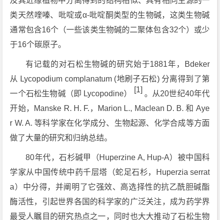
及其近缘植物中分离得到的结构相似、具有相同生源的一
类天然喹嗪、吡啶或α-吡啶酮类型的生物碱，这类生物碱
通常包含16个（一些该类生物碱的二聚体包含32个）或少
于16个碳原子。
有记载的对石松生物碱的研究始于1881年，Bdeker
从
Lycopodium complanatum
(地刷子石松) 分离得到了第
[1]
一个石松生物碱（即 Lycopodine）
。从20世纪40年代
开始，Manske R. H. F.，Marion L., Maclean D. B. 和 Aye
r W. A. 等科学家在化学成分、生物起源、化学合成等方面
做了大量的研究和归纳总结。
80年代，石杉碱甲（Huperzine A, Hup-A）被中国科
学家从中国传统中药千层塔（蛇足石杉，
Huperzia serrat
a
）中分得，并阐明了它强效、高选择性的抗乙酰胆碱酯
酶活性，引起世界各国的科学家的广泛关注，成为药学界
最受人瞩目的研究热点之一，同时也大大推动了石松生物