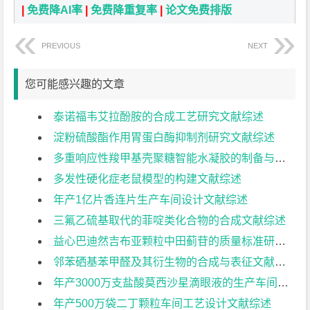
|
免费降AI率
|
免费降重复率
|
论文免费排版
PREVIOUS
NEXT
您可能感兴趣的文章
泰诺福韦艾拉酚胺的合成工艺研究文献综述
淀粉硫酸酯作用胃蛋白酶抑制剂研究文献综述
多重响应性羧甲基壳聚糖智能水凝胶的制备与其响应性研究文献综述
多发性硬化症老鼠模型的构建文献综述
年产1亿片香连片生产车间设计文献综述
三氟乙硫基取代的菲啶类化合物的合成文献综述
益心巴迪然吉布亚颗粒中田蓟苷的质量标准研究文献综述
邻苯硒基苯甲醛及其衍生物的合成与表征文献综述
年产3000万支盐酸莫西沙星滴眼液的生产车间设计文献综述
年产500万袋二丁颗粒车间工艺设计文献综述