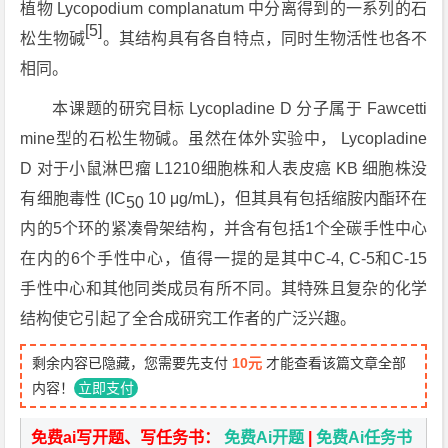
植物
Lycopodium complanatum
中分离得到的一系列的石
[5]
松生物碱
。其结构具有各自特点，同时生物活性也各不
相同。
本课题的研究目标 Lycopladine D 分子属于 Fawcetti
mine型的石松生物碱。虽然在体外实验中， Lycopladine
D 对于小鼠淋巴瘤 L1210细胞株和人表皮癌 KB 细胞株没
有细胞毒性 (IC
10 μg/mL)，但其具有包括缩胺内酯环在
50
内的5个环的紧凑骨架结构，并含有包括1个全碳手性中心
在内的6个手性中心，值得一提的是其中C-4, C-5和C-15
手性中心和其他同类成员有所不同。其特殊且复杂的化学
结构使它引起了全合成研究工作者的广泛兴趣。
剩余内容已隐藏，您需要先支付
10元
才能查看该篇文章全部
内容！
立即支付
免费ai写开题、写任务书：
免费Ai开题
|
免费Ai任务书