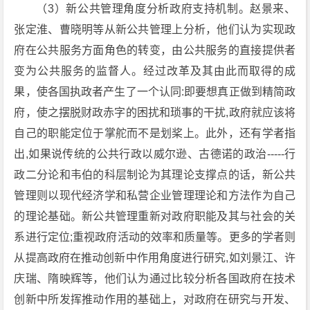
（3）新公共管理角度分析政府支持机制。赵景来、
张定淮、曹晓明等从新公共管理上分析，他们认为实现政
府在公共服务方面角色的转变，由公共服务的直接提供者
变为公共服务的监督人。经过改革及其由此而取得的成
果，使各国执政者产生了一个认同:即要想真正做到精简政
府，使之摆脱财政赤字的困扰和琐事的干扰,政府就应该将
自己的职能定位于掌舵而不是划桨上。此外，还有学者指
出,如果说传统的公共行政以威尔逊、古德诺的政治-----行
政二分论和韦伯的科层制论为其理论支撑点的话，新公共
管理则以现代经济学和私营企业管理理论和方法作为自己
的理论基础。新公共管理重新对政府职能及其与社会的关
系进行定位;重视政府活动的效率和质量等。更多的学者则
从提高政府在推动创新中作用角度进行研究,如刘景江、许
庆瑞、隋映辉等，他们认为通过比较分析各国政府在技术
创新中所发挥推动作用的基础上，对政府在研究与开发、