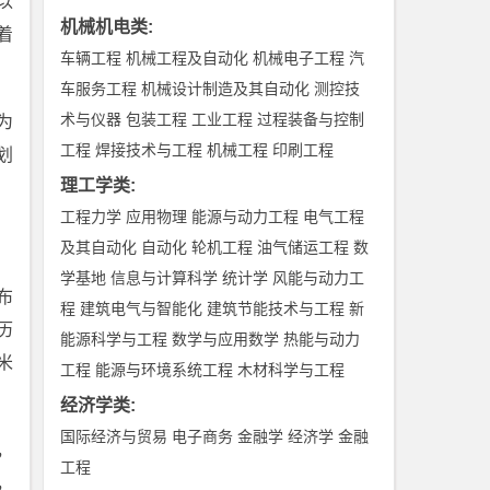
以
机械机电类
:
着
车辆工程
机械工程及自动化
机械电子工程
汽
车服务工程
机械设计制造及其自动化
测控技
术与仪器
包装工程
工业工程
过程装备与控制
为
工程
焊接技术与工程
机械工程
印刷工程
划
理工学类
:
工程力学
应用物理
能源与动力工程
电气工程
。
及其自动化
自动化
轮机工程
油气储运工程
数
学基地
信息与计算科学
统计学
风能与动力工
布
程
建筑电气与智能化
建筑节能技术与工程
新
历
能源科学与工程
数学与应用数学
热能与动力
米
工程
能源与环境系统工程
木材科学与工程
经济学类
:
国际经济与贸易
电子商务
金融学
经济学
金融
，
工程
，