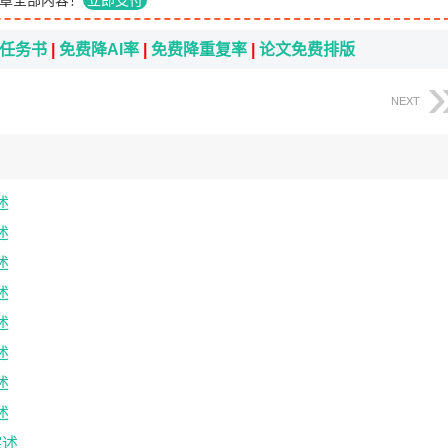
章全部内容！
立即支付
i任务书
|
免费降AI率
|
免费降重复率
|
论文免费排版
NEXT
述
述
述
述
述
述
述
述
综述