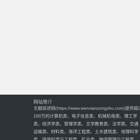
网站简介
文献综述网(https://www.wenxianzongshu.com)提供超
100万的计算机类、电子信息类、机械机电类、理工学
类、经济学类、管理学类、文学教育类、法学类、交通
运输类、材料类、海洋工程类、土木建筑类、地理科学
类、环境科学与工程类、矿业类、物流管理与工程类、