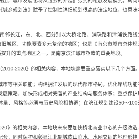
提出，城市发展也将从过去的外延扩张式的粗放发展模式，转向
《城乡规划法》赋予了控制性详细规划很高的法定地位，也意味
南邻长江，东、北、西分别以大桥北路、浦珠路和津浦铁路线
市旧城区、功能要素多元复杂的地区；也是《南京市城市总体规
能品质提升的重点地区之一，是南京滨江城市塑造的重要地段。
010-2020》的相关内容，本地块需要重点落实以下几个方面
城市等相关职能；构建拥江发展的现代都市格局，优化岸线功能
发展策略，加快形成相对完善的产业结构与服务体系；重点保护
量、风格等必须与历史风貌相协调；在滨江规划建设50～100
0-2020》的相关内容，本地块未来要加快桥北商业中心的升级改造
配套；同时保护和彰显江北副城依山临水、水网交织的地理形神