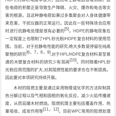
些电荷的积聚正是导致生产障碍、火灾、爆炸和电击等灾
害的根源。且这种静电荷如果过多集聚会对人身体健康带
来危害，干扰仪器的正常运行。因此在一些特殊场合应用
[5]
时进行抗静电处理是很有必要的
。HDPE的静电现象在
一定程度上也限制了HPL砂光粉/HDPE复合材料的使用范
围。当前，对于抗静电性能的研究,绝大多数是停留在纯高
[6，7，8，9]
聚物的研究
,对于HPL/HDPE复合材料甚至普
[10]
通的木塑复合材料的研究少有耳闻
。同时随着HPL砂
光粉应用范围的扩大,对其阻燃性能的要求也在不断提高。
因此要对本项研究持续开展。
木材的阻燃主要是通过采用物理或化学的方法抑制其
热分解过程以及气相和固相的氧化反应，减少火焰传播速
度，从而延缓木材燃烧。阻燃机理主要包括覆盖作用、热
[11，12]
量吸收、成炭作用等
。目前WPC常用的阻燃处理