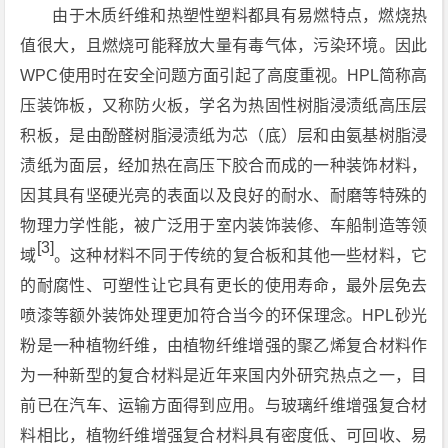
由于木质纤维和热塑性塑料都具有易燃特点，燃烧热
值很大，且燃烧可能释放大量有毒气体，污染环境。因此
WPC使用时在安全问题方面引起了高度重视。HPL简称高
压装饰板，又称防火板，学名为热固性树脂浸渍纸高压层
积板，是由酚醛树脂浸渍纸为芯（底）层和由氨基树脂浸
渍纸为面层，经加热在高压下胶合而成的一种装饰材料，
因其具有坚硬光亮的表面以及良好的耐水、耐磨等特殊的
物理力学性能，被广泛用于室内装饰装修、车船制造等领
[3]
域
。这种材料不同于传统的复合板和其他一些材料，它
的耐腐性、可塑性让它具有更长的使用寿命，最外层免去
喷漆等额外装饰处理更加符合当今的环保理念。HPL砂光
粉是一种植物纤维，由植物纤维增强的聚乙烯复合材料作
为一种新型的复合材料是近年来国内外研究热点之一，目
前已在汽车、运输方面得到应用。与玻璃纤维增强复合材
料相比，植物纤维增强复合材料具有密度低、可回收、易