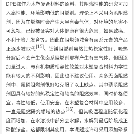
DPE都作为木塑复合材料的原料，其阻燃性能的研究可加
入高性能、环境影响低的阻燃剂。理论上不采用卤系阻燃
剂，因为在燃烧时会产生大量有毒气体，对环境的危害不
可忽视，已经被证实对人体健康有很大危害，如易致癌、
不利于胎儿发育等。因此在阻燃领域含有卤系元素的产品
[15]
正逐步被取代
。铝镁阻燃剂虽然其热稳定性好，吸热
分解后不会产生像卤系阻燃剂那样产生有害气体，但因添
加量过大，与有机物质相容性较差对木塑复合材料力学性
能有较大的不利影响，因此也不建议使用。众多无卤阻燃
剂中，氮磷阻燃剂很好地克服了以上缺点。其中磷系阻燃
剂因具有较好的热稳定性和较高的阻燃效率，同时价格便
宜，毒性较低，使用安全，在木塑复合材料中应用较多，
[16]
一直是阻燃研究领域的热点
。但其吸湿程度随氨化程
度而增加，在水溶液中部分会水解，水解到最后阶段成正
磷酸铵盐。这都限制其使用。本课题或许可采用添加磷系