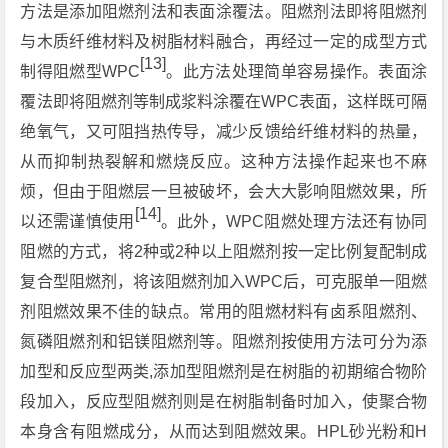
方法是添加阻燃剂法和表面涂覆法。阻燃剂法即将阻燃剂
与木质纤维材料及树脂材料融合，再经过一定的成型方式
[13]
制得阻燃型WPC
。此方法处理简单容易操作。表面涂
覆法即将阻燃剂等制成浆料涂覆在WPC表面，这样既可隔
绝氧气，又可阻挡热传导，减少反馈给纤维材料的热量，
从而抑制热裂解和燃烧反应。这种方法操作起来也不麻
烦，但由于阻燃层一旦被破坏，会大大影响阻燃效果，所
[14]
以还需谨慎使用
。此外，WPC阻燃处理方法还有协同
阻燃的方式，将2种或2种以上阻燃剂按一定比例复配制成
复合型阻燃剂，将该阻燃剂加入WPC后，可克服单一阻燃
剂阻燃效果不佳的缺点。常用的阻燃材料有卤系阻燃剂、
氮磷阻燃剂和铝镁阻燃剂等。阻燃剂按使用方法可分为添
加型和反应型两类,添加型阻燃剂是在树脂的初期缩合物阶
段加入，反应型阻燃剂则是在树脂制备时加入，使聚合物
本身含有阻燃成分，从而达到阻燃效果。HPL砂光粉和H