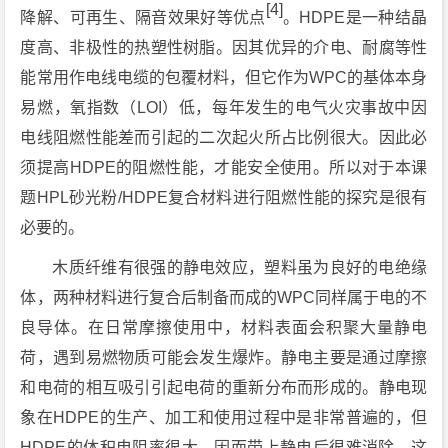
[4]
降解、可再生、隔音效果好等优点
。HDPE是一种结晶
度高、非极性的热塑性树脂。因其优异的介电、耐腐等性
能常用作电线电缆的包覆材料，但它作为WPC的基体本身
易燃，氧指数（LOI）低，每年发生的电气火灾事故中因
电线阻燃性能差而引起的二次起火所占比例很大。因此必
须提高HDPE的阻燃性能，才能安全使用。所以对于本课
题HPL砂光粉/HDPE复合材料进行阻燃性能的探究是很有
必要的。
木质纤维有很强的静电效应，塑料虽为良好的电绝缘
体，两种材料进行复合后制备而成的WPC同样属于电的不
良导体。在日常摩擦使用中，材料表面会积聚大量静电
荷，遇到易燃物质可能会发生爆炸。静电主要是通过摩擦
和电荷的相互吸引引起电荷的重新分布而形成的。静电现
象在HDPE的生产、加工和使用过程中是非常普遍的，但
HDPE的体积电阻率很大，因而带上静电后很难消除。这