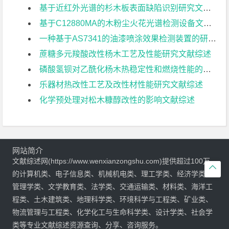
基于近红外光谱的杉木板表面缺陷识别研究文献综述
基于C12880MA的木粉尘火花光谱检测设备文献综述
一种基于AS7341的油漆喷涂效果检测装置的研究文献综述
蔗糖多元羧酸改性杨木工艺及性能研究文献综述
磷酸氢钡对乙酰化杨木热稳定性和燃烧性能的影响文献综述
乐器材热改性工艺及改性材性能研究文献综述
化学预处理对松木糠醇改性的影响文献综述
网站简介
文献综述网(https://www.wenxianzongshu.com)提供超过100万

的计算机类、电子信息类、机械机电类、理工学类、经济学类、
管理学类、文学教育类、法学类、交通运输类、材料类、海洋工
程类、土木建筑类、地理科学类、环境科学与工程类、矿业类、
物流管理与工程类、化学化工与生命科学类、设计学类、社会学
类等专业文献综述资源查询、分享、咨询服务。