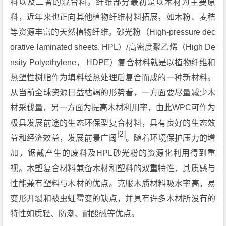
料以及二者的混合料。纤维部分最初是以木材为主要原
料，近年来也正向其他植物纤维材料拓展，如木粉、麦秸
等资源丰富的天然植物纤维。砂光粉（High-pressure dec
orative laminated sheets, HPL）/高密度聚乙烯（High De
nsity Polyethylene， HDPE）复合材料就是以植物纤维和
热塑性树脂作为填料经热处理后复合而成的一种新材料。
从当前全球资源日益枯竭的形势看，一方面要尽量减少木
材采伐量，另一方面为提高木材利用率，由此WPC可作为
极具发展前途的生态环保型复合材料，具有良好的生态效
[2]
益和经济效益，发展前景广阔
。随着环境保护压力的增
加，锯截产生的废料及HPL砂光粉的资源化利用得到重
视。木塑复合材料兼备木材和塑料的双重特性，其质感与
性能兼有塑料与木材的优点。克服木质材料吸水率高，易
变形开裂和被虫蛀霉变的缺点，并具有许多木材所没有的
特性如质轻、防潮、耐酸碱等优点。