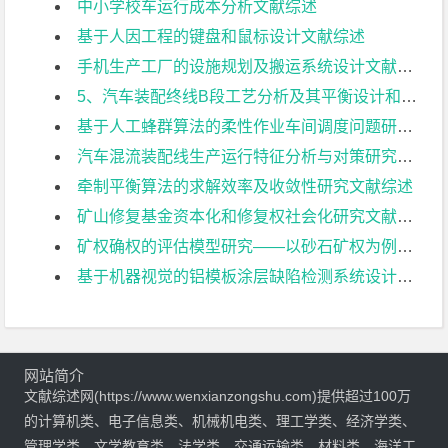
中小学校车运行成本分析文献综述
基于人因工程的键盘和鼠标设计文献综述
手机生产工厂的设施规划及搬运系统设计文献综述
5、汽车装配终线B段工艺分析及其平衡设计和仿真文献综述
基于人工蜂群算法的柔性作业车间调度问题研究文献综述
汽车混流装配线生产运行特征分析与对策研究文献综述
牵制平衡算法的求解效率及收敛性研究文献综述
矿山修复基金资本化和修复权社会化研究文献综述
矿权确权的评估模型研究——以砂石矿权为例文献综述
基于机器视觉的铝模板涂层缺陷检测系统设计文献综述
网站简介
文献综述网(https://www.wenxianzongshu.com)提供超过100万
的计算机类、电子信息类、机械机电类、理工学类、经济学类、
管理学类、文学教育类、法学类、交通运输类、材料类、海洋工