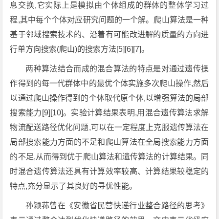
息交换,它实际上是模拟由个体组成的群体的整体学习过
程,其中每个个体对应研究问题的一个解。爬山算法是一种
基于邻域搜索技术的、沿着有可能改进解的质量的方向进
行单方向搜索(爬山)的搜索方法[5][6][7]。
两种算法结合而成的混合算法的特点是对通过遗传操
作得到的每一代群体中的最优个体实施多次爬山操作,然后
以通过爬山操作得到的个体取代原个体,以增强算法的局部
搜索能力[9][10]。实验计算结果表明,用混合遗传算法求解
物流配送路径优化问题,可以在一定程度上克服遗传算法在
局部搜索能力方面的不足和爬山算法在全局搜索能力方面
的不足,从而得到优于爬山算法和遗传算法的计算结果。同
时混合遗传算法还具有计算效率较高、计算结果较稳定的
特点,充分显示了其良好的寻优性能。
孙颖荪曾在《安徽省民营快递行业整合路径的思考》