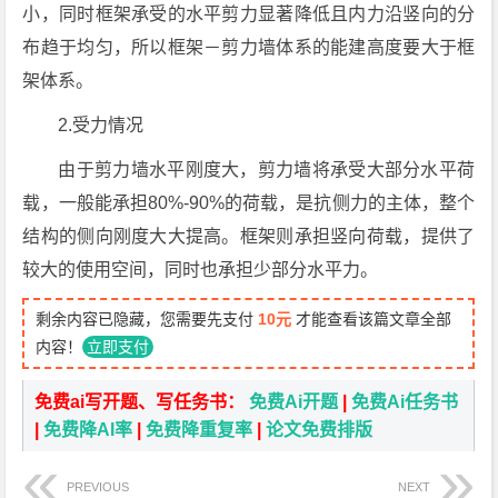
小，同时框架承受的水平剪力显著降低且内力沿竖向的分
布趋于均匀，所以框架－剪力墙体系的能建高度要大于框
架体系。
2.受力情况
由于剪力墙水平刚度大，剪力墙将承受大部分水平荷
载，一般能承担80%-90%的荷载，是抗侧力的主体，整个
结构的侧向刚度大大提高。框架则承担竖向荷载，提供了
较大的使用空间，同时也承担少部分水平力。
剩余内容已隐藏，您需要先支付
10元
才能查看该篇文章全部
内容！
立即支付
免费ai写开题、写任务书：
免费Ai开题
|
免费Ai任务书
|
免费降AI率
|
免费降重复率
|
论文免费排版
PREVIOUS
NEXT