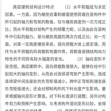
高层建筑结构设计特点 （1）水平荷载成为决定
因素。一方面，因为楼房自重和楼面使用荷载在竖构件中
所引起的轴力和弯矩的数值，仅与楼房高度的一次方成正
比；而水平荷载对结构产生的倾覆力矩，以及由此在竖构
件中引起的轴力，是与楼房高度的两次方成正比；另一方
面，对某一定高度楼房来说，竖向荷载大体上是定值，而
作为水平荷载的风荷载和地震作用，其数值是随结构动力
特性的不同而有较大幅度的变化。 （2）轴向变形不
容忽视。高层建筑中，竖向荷载数值很大，能够在柱中引
起较大的轴向变形，从而会对连续梁弯矩产生影响，造成
连续梁中间支座处的负弯矩值减小，跨中正弯矩和端支座
负弯矩值增大；还会对预制构件的下料长度产生影响，要
求根据轴向变形计算值，对下料长度进行调整；另外对构
件剪力和侧移产生影响，与考虑构件竖向变形比较，会得