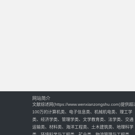
网站简介
文献综述网(https://www.wenxianzongshu.com)提供超
100万的计算机类、电子信息类、机械机电类、理工学
类、经济学类、管理学类、文学教育类、法学类、交通
运输类、材料类、海洋工程类、土木建筑类、地理科学
类、环境科学与工程类、矿业类、物流管理与工程类、