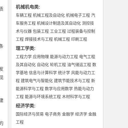
机械机电类
:
质
车辆工程
机械工程及自动化
机械电子工程
汽
车服务工程
机械设计制造及其自动化
测控技
术与仪器
包装工程
工业工程
过程装备与控制
工程
焊接技术与工程
机械工程
印刷工程
条
理工学类
:
工程力学
应用物理
能源与动力工程
电气工程
及其自动化
自动化
轮机工程
油气储运工程
数
发
学基地
信息与计算科学
统计学
风能与动力工
现
程
建筑电气与智能化
建筑节能技术与工程
新
能源科学与工程
数学与应用数学
热能与动力
工程
能源与环境系统工程
木材科学与工程
建
经济学类
:
国际经济与贸易
电子商务
金融学
经济学
金融
工程
的