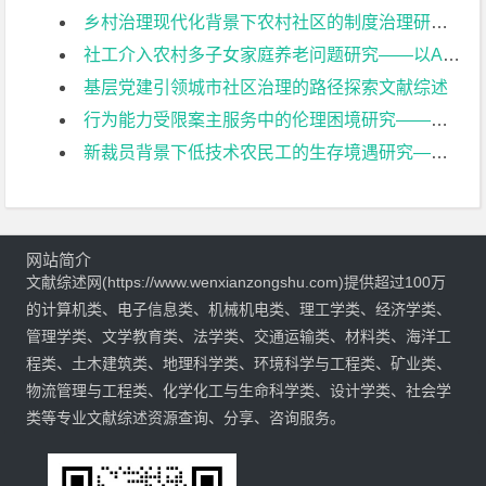
乡村治理现代化背景下农村社区的制度治理研究文献综述
社工介入农村多子女家庭养老问题研究——以A家庭为例文献综述
基层党建引领城市社区治理的路径探索文献综述
行为能力受限案主服务中的伦理困境研究——以南京市某机构失智老人服务项目为例文献综述
新裁员背景下低技术农民工的生存境遇研究——基于典型案例的调查分析文献综述
网站简介
文献综述网(https://www.wenxianzongshu.com)提供超过100万
的计算机类、电子信息类、机械机电类、理工学类、经济学类、
管理学类、文学教育类、法学类、交通运输类、材料类、海洋工
程类、土木建筑类、地理科学类、环境科学与工程类、矿业类、
物流管理与工程类、化学化工与生命科学类、设计学类、社会学
类等专业文献综述资源查询、分享、咨询服务。