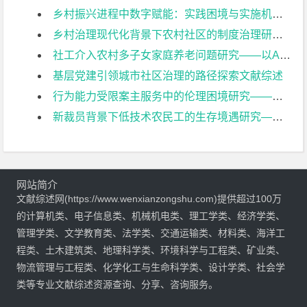
乡村振兴进程中数字赋能：实践困境与实施机制研究文献综述
乡村治理现代化背景下农村社区的制度治理研究文献综述
社工介入农村多子女家庭养老问题研究——以A家庭为例文献综述
基层党建引领城市社区治理的路径探索文献综述
行为能力受限案主服务中的伦理困境研究——以南京市某机构失智老人服务项目为例文献综述
新裁员背景下低技术农民工的生存境遇研究——基于典型案例的调查分析文献综述
网站简介
文献综述网(https://www.wenxianzongshu.com)提供超过100万
的计算机类、电子信息类、机械机电类、理工学类、经济学类、
管理学类、文学教育类、法学类、交通运输类、材料类、海洋工
程类、土木建筑类、地理科学类、环境科学与工程类、矿业类、
物流管理与工程类、化学化工与生命科学类、设计学类、社会学
类等专业文献综述资源查询、分享、咨询服务。