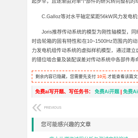
起步早，且逐渐由对单个部件的研究转向整机的
C.Galloz等对水平轴定桨距56kW风力发
Joris推荐传动系统的模型为刚性轴模型
时齿轮箱的固有特性和在10~1500Hz范围内的动态性[4
力发电机组传动系统的虚拟样机模型，通过建立
的错位啮合量及装配误差对传动系统中各部件寿命的
剩余内容已隐藏，您需要先支付
10元
才能查看该篇文
免费ai写开题、写任务书：
免费Ai开题
|
免费A
PREVIOUS
您可能感兴趣的文章