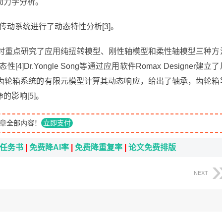
动力学分析。
电机传动系统进行了动态特性分析[3]。
，同时重点研究了应用纯扭转模型、刚性轴模型和柔性轴模型三种方
]Dr.Yongle Song等通过应用软件Romax Designer建立了
齿轮箱系统的有限元模型计算其动态响应，给出了轴承，齿轮箱
影响[5]。
章全部内容！
立即支付
i任务书
|
免费降AI率
|
免费降重复率
|
论文免费排版
NEXT