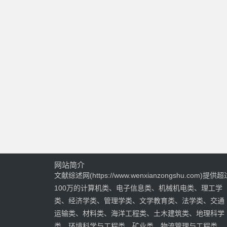
网站简介
文献综述网(https://www.wenxianzongshu.com)提供超
100万的计算机类、电子信息类、机械机电类、理工学
类、经济学类、管理学类、文学教育类、法学类、交通
运输类、材料类、海洋工程类、土木建筑类、地理科学
类、环境科学与工程类、矿业类、物流管理与工程类、