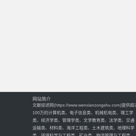
网站简介
文献综述网(https://www.wenxianzongshu.com)提供超
100万的计算机类、电子信息类、机械机电类、理工学
类、经济学类、管理学类、文学教育类、法学类、交通
运输类、材料类、海洋工程类、土木建筑类、地理科学
类、环境科学与工程类、矿业类、物流管理与工程类、