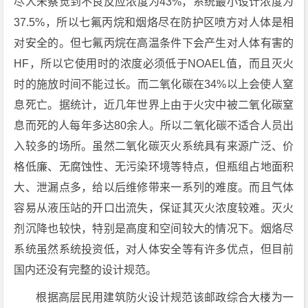
尽人未察觉到不良反应浓度为43%，系统最小设计浓度为
37.5%，所以七氟丙烷和烟烙尽在防护区喷方对人体是相
对安全的。但七氟丙烷在高温条件下会产生对人体有害的
HF，所以它使用时的浓度必须低于NOAEL值，而且灭火
时的施放时间不能过长。而二氧化碳在34%以上会使人窒
息死亡。据统计，近几年世界上由于火灾中被二氧化碳窒
息而死的人每年多达80余人。所以二氧化碳不适合人员出
入较多的场所。虽然二氧化碳灭火系统具有来源广泛、价
格低廉、无腐蚀性、无污染环境等特点，但瓶组占地面积
大、泄漏点多，给以后维修带来一系列的难度。而且气体
容易从液压站的开口出流失，保证其灭火浓度较难。灭火
剂沉降也较快，特别是高度和空间较大的情况下。烟烙尽
系统虽然系统投资低，对人体安全等有许多优点，但目前
国内还没有完整的设计规范。
根据高层民用建筑防火设计规范该邮政综合大楼为一