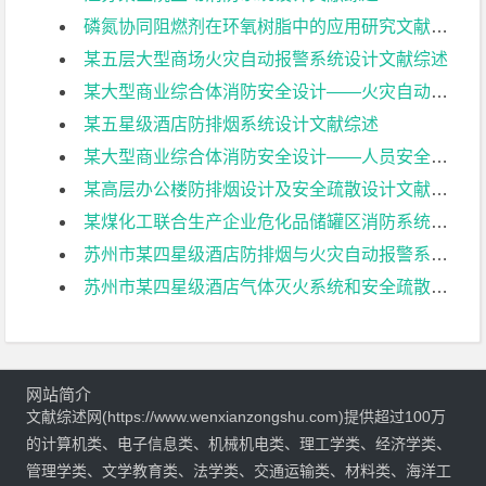
磷氮协同阻燃剂在环氧树脂中的应用研究文献综述
某五层大型商场火灾自动报警系统设计文献综述
某大型商业综合体消防安全设计——火灾自动报警系统设计文献综述
某五星级酒店防排烟系统设计文献综述
某大型商业综合体消防安全设计——人员安全疏散模拟分析文献综述
某高层办公楼防排烟设计及安全疏散设计文献综述
某煤化工联合生产企业危化品储罐区消防系统设计文献综述
苏州市某四星级酒店防排烟与火灾自动报警系统设计文献综述
苏州市某四星级酒店气体灭火系统和安全疏散设计文献综述
网站简介
文献综述网(https://www.wenxianzongshu.com)提供超过100万
的计算机类、电子信息类、机械机电类、理工学类、经济学类、
管理学类、文学教育类、法学类、交通运输类、材料类、海洋工