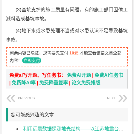
(3)基坑支护的施工质量有问题，有的施工部门因偷工
减料造成基坑事故。
(4)地下水或水患处理不当或对水患认识不足导致基坑
事故。
剩余内容已隐藏，您需要先支付
10元
才能查看该篇文章全部
内容！
立即支付
免费ai写开题、写任务书：
免费Ai开题
|
免费Ai任务书
|
免费降AI率
|
免费降重复率
|
论文免费排版
PREVIOUS
NEXT
您可能感兴趣的文章
利用远震数据探测地壳结构——以江苏地震台站为例文献综述