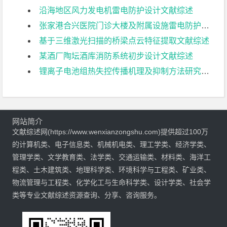
沿海地区风力发电机雷电防护设计文献综述
张家港合兴医院门诊大楼及附属设施雷电防护设计文献综述
基于三维激光扫描的桥梁点云特征提取文献综述
某酒厂陶坛酒库消防系统初步设计文献综述
锂离子电池组热失控传播机理及抑制方法研究文献综述
网站简介
文献综述网(https://www.wenxianzongshu.com)提供超过100万
的计算机类、电子信息类、机械机电类、理工学类、经济学类、
管理学类、文学教育类、法学类、交通运输类、材料类、海洋工
程类、土木建筑类、地理科学类、环境科学与工程类、矿业类、
物流管理与工程类、化学化工与生命科学类、设计学类、社会学
类等专业文献综述资源查询、分享、咨询服务。