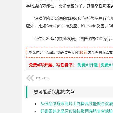
学物质的可能性，比如碳基分子，其复杂性可媲
钯催化的C-C键的偶联反应包括很多具有应用意义的
应外，比如Sonogashira反应、Kumada反应
经过近30年的快速发展，钯催化的C-C键
剩余内容已隐藏，您需要先支付
10元
才能查看该篇文
免费ai写开题、写任务书：
免费Ai开题
|
免费A
PREVIOUS
您可能感兴趣的文章
从低品位煤系高岭土制备高性能聚合双酸
纤维素纳米晶原位接枝聚丙烯腈复合橡胶