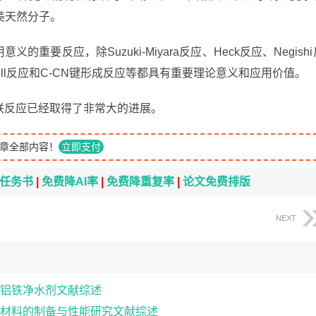
美天然分子。
重要反应，除Suzuki-Miyara反应、Heck反应、Negishi
、Still反应和C-CN键形成反应等都具有重要理论意义和应用价值。
偶联反应已经取得了非常大的进展。
章全部内容！
立即支付
i任务书
|
免费降AI率
|
免费降重复率
|
论文免费排版
NEXT
铝铁净水剂文献综述
材料的制备与性能研究文献综述