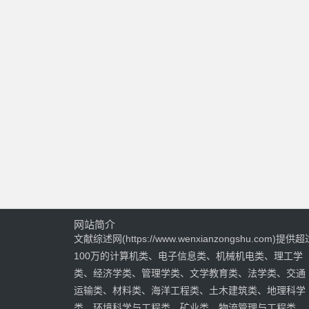
网站简介
文献综述网(https://www.wenxianzongshu.com)提供超
100万的计算机类、电子信息类、机械机电类、理工学
类、经济学类、管理学类、文学教育类、法学类、交通
运输类、材料类、海洋工程类、土木建筑类、地理科学
类、环境科学与工程类、矿业类、物流管理与工程类、