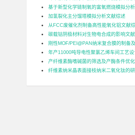
基于新型化学链制氧的富氧燃烧模拟分析
加氢裂化主分馏塔模拟分析文献综述
从FCC废催化剂制备高性能氧化铝文献
碳载钴阴极材料对生物电合成的影响文献
刚性MOF/PEI@PAN纳米复合膜的制
年产11000吨导电性聚氯乙烯车间工艺
产纤维素酶嗜碱菌的筛选及产酶条件优化
纤维素纳米晶表面接枝纳米二氧化钛的研