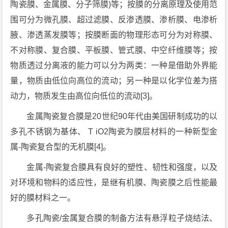
陶瓷膜、金属膜、分子筛膜)等；按膜的分离原理及使用范
围可分为微孔膜、超过滤膜、反渗透膜、渗析膜、电渗析
腋、渗透蒸发膜等；按膜断面的物理形态可分为对称膜、
不对称膜、复合膜、平板膜、管式膜、中空纤维膜等；按
物质透过分离液的能力可以分为两类：一种是借助外界能
量，物质由低位向高位的流动；另一种是以化学位差为搭
动力，物质发生由高位向低位的流动[3]。
金属陶瓷复合膜是20世纪90年代由美国研制成功的以
多孔不锈钢为基体、 T iO2陶瓷为膜层材料的一种新型金
属-陶瓷复合型的无机膜[4]。
金属-陶瓷复合膜具有良好的塑性、韧性和强度，以及
对环境和物料的适应性，是继有机膜、陶瓷膜之后性能最
好的膜材料之一。
多孔陶瓷/金属复合膜的制备方法有悬浮粒子烧结法、