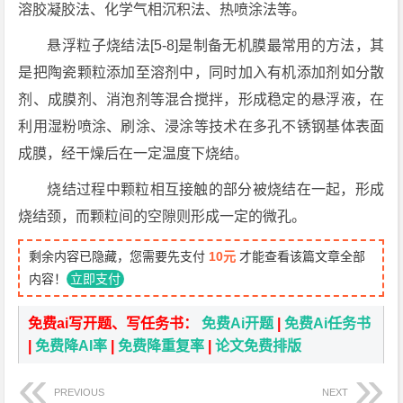
溶胶凝胶法、化学气相沉积法、热喷涂法等。
悬浮粒子烧结法[5-8]是制备无机膜最常用的方法，其
是把陶瓷颗粒添加至溶剂中，同时加入有机添加剂如分散
剂、成膜剂、消泡剂等混合搅拌，形成稳定的悬浮液，在
利用湿粉喷涂、刷涂、浸涂等技术在多孔不锈钢基体表面
成膜，经干燥后在一定温度下烧结。
烧结过程中颗粒相互接触的部分被烧结在一起，形成
烧结颈，而颗粒间的空隙则形成一定的微孔。
剩余内容已隐藏，您需要先支付
10元
才能查看该篇文章全部
内容！
立即支付
免费ai写开题、写任务书：
免费Ai开题
|
免费Ai任务书
|
免费降AI率
|
免费降重复率
|
论文免费排版
PREVIOUS
NEXT