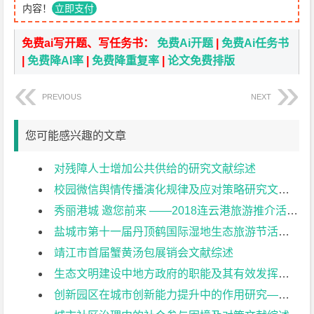
内容！
立即支付
免费ai写开题、写任务书：
免费Ai开题
|
免费Ai任务书
|
免费降AI率
|
免费降重复率
|
论文免费排版
PREVIOUS
NEXT
您可能感兴趣的文章
对残障人士增加公共供给的研究文献综述
校园微信舆情传播演化规律及应对策略研究文献综述
秀丽港城 邀您前来 ——2018连云港旅游推介活动策划案文献综述
盐城市第十一届丹顶鹤国际湿地生态旅游节活动策划文献综述
靖江市首届蟹黄汤包展销会文献综述
生态文明建设中地方政府的职能及其有效发挥——以南通市为例文献综述
创新园区在城市创新能力提升中的作用研究——以南通市为例文献综述