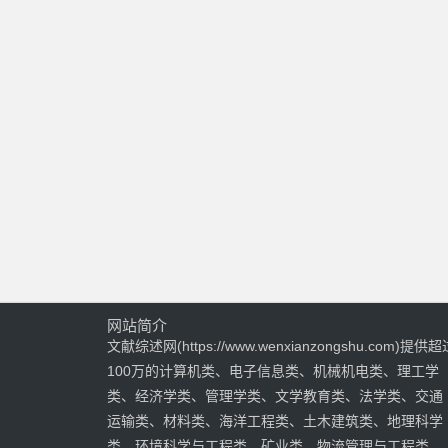
网站简介
文献综述网(https://www.wenxianzongshu.com)提供超
100万的计算机类、电子信息类、机械机电类、理工学
类、经济学类、管理学类、文学教育类、法学类、交通
运输类、材料类、海洋工程类、土木建筑类、地理科学
类、环境科学与工程类、矿业类、物流管理与工程类、