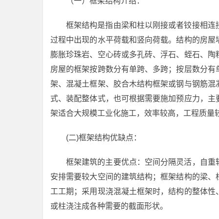
（一）框架结构介绍：
框架结构是指由梁和柱以刚接或者铰接相连
过程中出现的水平荷载和竖向荷载。结构的房屋
膨胀珍珠岩、空心砖或多孔砖、浮石、蛭石、陶
房屋的框架按跨数分有单跨、多跨；按层数分有
架、混凝土框架、胶合木结构框架或钢与钢筋混
式、装配整体式，也可根据需要施加预应力，主
架适合大规模工业化施工，效率较高，工程质量
(二)框架结构优缺点：
框架建筑的主要优点：空间分隔灵活，自重
安排需要较大空间的建筑结构；框架结构的梁、
工工期；采用现浇混凝土框架时，结构的整体性
或柱浇注成各种需要的截面形状。