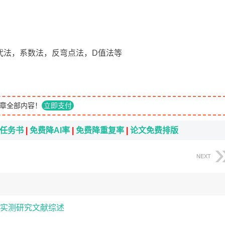
代法，系数法，反弯点法，D值法等
章全部内容！
立即支付
i任务书
|
免费降AI率
|
免费降重复率
|
论文免费排版
NEXT
实测研究文献综述