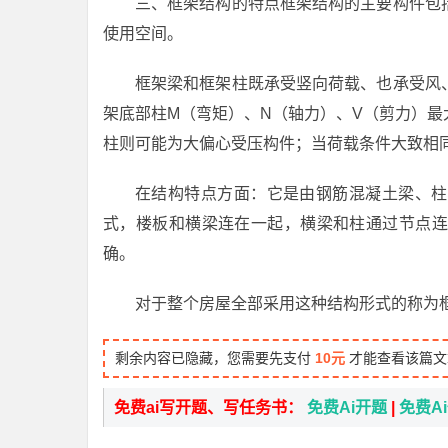
三、框架结构的特点框架结构的主要构件包
使用空间。
框架梁和框架柱既承受竖向荷载、也承受风
架底部柱M（弯矩）、N（轴力）、V（剪力）
柱则可能为大偏心受压构件；当荷载条件大致相
在结构特点方面：它是由钢筋混凝土梁、柱
式，楼板和横梁连在一起，横梁和柱通过节点连
确。
对于整个房屋全部采用这种结构形式的称为
剩余内容已隐藏，您需要先支付
10元
才能查看该篇文
免费ai写开题、写任务书：
免费Ai开题
|
免费A