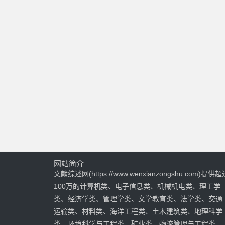
网站简介
文献综述网(https://www.wenxianzongshu.com)提供超
100万的计算机类、电子信息类、机械机电类、理工学
类、经济学类、管理学类、文学教育类、法学类、交通
运输类、材料类、海洋工程类、土木建筑类、地理科学
类、环境科学与工程类、矿业类、物流管理与工程类、