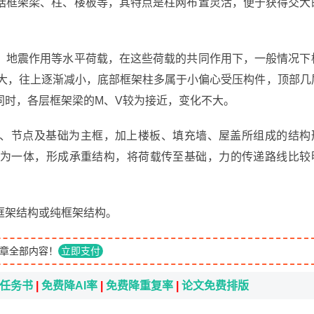
括框架梁、柱、楼板等，其特点是柱网布置灵活，便于获得交大
、地震作用等水平荷载，在这些荷载的共同作用下，一般情况下
最大，往上逐渐减小，底部框架柱多属于小偏心受压构件，顶部几
同时，各层框架梁的M、V较为接近，变化不大。
、节点及基础为主框，加上楼板、填充墙、屋盖所组成的结构
为一体，形成承重结构，将荷载传至基础，力的传递路线比较
框架结构或纯框架结构。
章全部内容！
立即支付
i任务书
|
免费降AI率
|
免费降重复率
|
论文免费排版