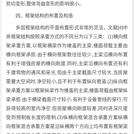
剪切变形,整体弯曲变形的影响很小。
四、框架结构的布置及构造
多层框架结构的平面布置形式非常的灵活，文献[4]中
将框架结构按照承重方式的不同分为以下三类：(1)横向框
架承重方案,以框架横梁作为楼盖的主梁,楼面荷载主要由
横向框架承担.由于横向框架数往往较少,主梁沿横向布置
有利于增强房屋的横向刚度.同时,主梁沿横向布置还有利
于建筑物的通风和采光.但由于主梁截面尺寸较大,当房屋
需要大空间时,净空较小,且不利于布置纵向管道.(2)纵向框
架承重方案以框架纵梁作为楼盖的主梁,楼面荷载由框架纵
梁承担.由于横梁截面尺寸较小,有利于设备管线的穿行,可
获得较高的室内净空.但房屋横向刚度较差,同时进深尺度
受到预制板长度的限制.(3)纵横向框架混合承重方案纵横
向框架混合承重方案是沿纵横两个方向上均布置有框架梁