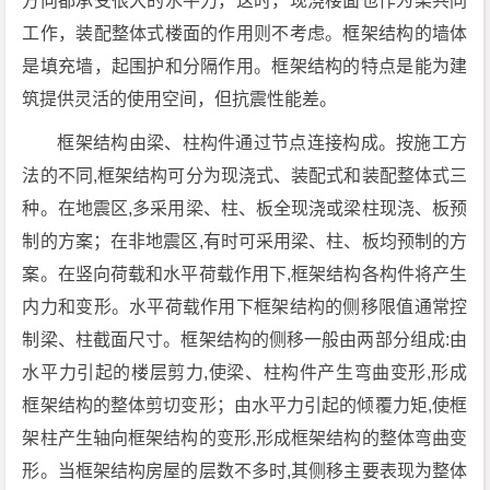
方向都承受很大的水平力，这时，现浇楼面也作为梁共同
工作，装配整体式楼面的作用则不考虑。框架结构的墙体
是填充墙，起围护和分隔作用。框架结构的特点是能为建
筑提供灵活的使用空间，但抗震性能差。
框架结构由梁、柱构件通过节点连接构成。按施工方
法的不同,框架结构可分为现浇式、装配式和装配整体式三
种。在地震区,多采用梁、柱、板全现浇或梁柱现浇、板预
制的方案；在非地震区,有时可采用梁、柱、板均预制的方
案。在竖向荷载和水平荷载作用下,框架结构各构件将产生
内力和变形。水平荷载作用下框架结构的侧移限值通常控
制梁、柱截面尺寸。框架结构的侧移一般由两部分组成:由
水平力引起的楼层剪力,使梁、柱构件产生弯曲变形,形成
框架结构的整体剪切变形；由水平力引起的倾覆力矩,使框
架柱产生轴向框架结构的变形,形成框架结构的整体弯曲变
形。当框架结构房屋的层数不多时,其侧移主要表现为整体