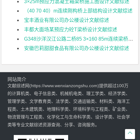
3×25m预应力混凝土箱梁桥施工图设计文献综述
（40 70 40）m连续刚构桥上部结构设计文献综述
宝丰酒业有限公司办公楼设计文献综述
丰都大面场某预应力砼T梁桥设计文献综述
G348沙洋汉江公路二桥85 3×160 85m连续梁桥地震响应分析文献综述
安徽巴莉甜甜食品有限公司办公楼设计文献综述
网站简介
文献综述网(https://www.wenxianzongshu.com)提供超过100万
的计算机类、电子信息类、机械机电类、理工学类、经济学类、
管理学类、文学教育类、法学类、交通运输类、材料类、海洋工
程类、土木建筑类、地理科学类、环境科学与工程类、矿业类、
物流管理与工程类、化学化工与生命科学类、设计学类、社会学
类等专业文献综述资源查询、分享、咨询服务。
