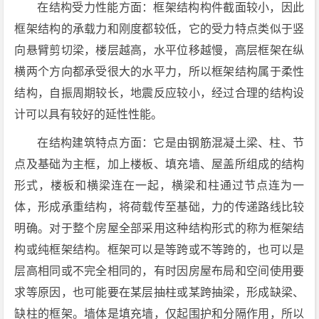
在结构受力性能方面：框架结构构件截面较小，因此
框架结构的承载力和刚度都较低，它的受力特点类似于竖
向悬臂剪切梁，楼层越高，水平位移越慢，高层框架在纵
横两个方向都承受很大的水平力，所以框架结构属于柔性
结构，自振周期较长，地震反应较小，经过合理的结构设
计可以具有较好的延性性能。
在结构建筑特点方面：它是由钢筋混凝土梁、柱、节
点及基础为主框，加上楼板、填充墙、屋盖所组成的结构
形式，楼板和横梁连在一起，横梁和柱通过节点连为一
体，形成承重结构，将荷载传至基础，力的传递路线比较
明确。对于整个房屋全部采用这种结构形式的称为框架结
构或纯框架结构。框架可以是等跨或不等跨的，也可以是
层高相同或不完全相同的，有时因房屋布局和空间使用要
求等原因，也可能要在某层抽柱或某跨抽梁，形成缺梁、
缺柱的框架。墙体是填充墙，仅起围护和分隔作用，所以