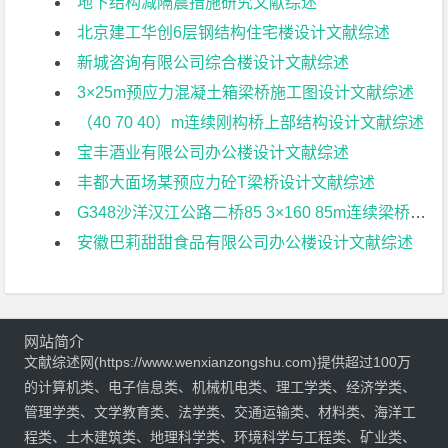
地下结构减隔震措施研究文献综述
北京建工华创6层钢结构住宅楼设计文献综述
新城咨询有限公司综合楼设计文献综述
3×25m预应力混凝土箱梁桥施工图设计文献综述
（40 70 40）m连续刚构桥上部结构设计文献综述
宝丰酒业有限公司办公楼设计文献综述
丰都大面场某预应力砼T梁桥设计文献综述
G348沙洋汉江公路二桥85 3×160 85m连续梁桥地震响应分析文献综述
安徽巴莉甜甜食品有限公司办公楼设计文献综述
网站简介
文献综述网(https://www.wenxianzongshu.com)提供超过100万
的计算机类、电子信息类、机械机电类、理工学类、经济学类、
管理学类、文学教育类、法学类、交通运输类、材料类、海洋工
程类、土木建筑类、地理科学类、环境科学与工程类、矿业类、