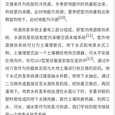
交换来作为热泵的冷热源，冬季把地能中的热量取出来，
供给室内采暖，此时地能为热源；夏季把室内热量取出来
[10]
释放到地下，此时地能为冷源
。
地源热泵系统主要有三部分组成，即室内地源换热系
[11]
统、水源热泵机组和室内采暖空调末端系统
。室外地
源换热系统可分为土壤埋管式、地下水式和地表水式三
种。土壤埋管式由一个土壤耦合地热交换器，可水平安装
[12]
在地沟中，也可以U型管状垂直安装在竖井中
。通过中
间介质作为热载体实现与大地土壤进行热交换的目的。地
下水式热泵系统通过建造抽水井群，将地下水抽出，通过
二次换热或直接送至水源热泵机组，经热量交换后，再回
灌地下。地表水热泵系统由潜在水面以下的、多重并联的
塑料管组成的地下水换热器，取代土壤热换热器，利用江
水、河水、湖水等作为热泵冷热源，我们学校的图书馆就
是一个地表水热泵系统。