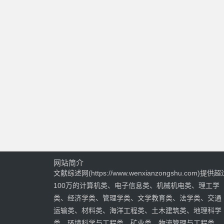
网站简介
文献综述网(https://www.wenxianzongshu.com)提供超
100万的计算机类、电子信息类、机械机电类、理工学
类、经济学类、管理学类、文学教育类、法学类、交通
运输类、材料类、海洋工程类、土木建筑类、地理科学
类、环境科学与工程类、矿业类、物流管理与工程类、