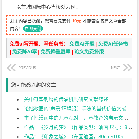
以首城国际中心售楼处为例：
剩余内容已隐藏，您需要先支付
10元
才能查看该篇文章全部
内容！
立即支付
免费ai写开题、写任务书：
免费Ai开题
|
免费Ai任务书
|
免费降AI率
|
免费降重复率
|
论文免费排版
PREVIOUS
NEXT
您可能感兴趣的文章
关中鞋垫刺绣的传承机制研究文献综述
论拙政园的“声景”环境设计手法的当代价值文献综述
丰子恺漫画中的儿童观对于儿童教育的启示文献综述
作品：《岁月的梦》（作品类型：油画 尺寸：80cm×100cm）；综述：毕业作品《岁月的梦》创作随想文献综述
作品：《印象之城》（布面油画，80cm×100cm）；综述：毕业作品《印象之城》创作随想文献综述