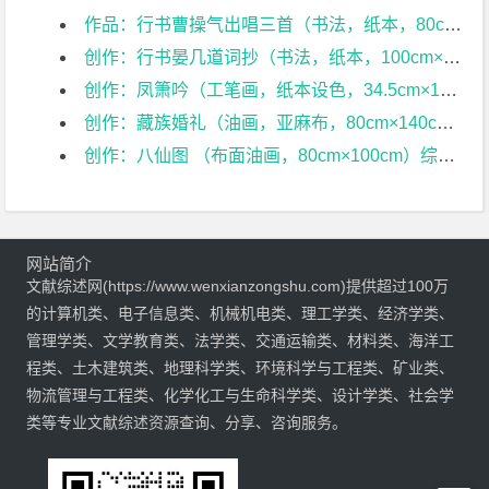
作品：行书曹操气出唱三首（书法，纸本，80cm×231cm）；综述：米芾行书笔法浅析及其启示——毕业作品《行书曹操气出唱三首》创作综述文献综述
创作：行书晏几道词抄（书法，纸本，100cm×230cm）；综述：清婉端丽 俊逸秀美——《行书晏几道词抄》创作综述文献综述
创作：凤箫吟（工笔画，纸本设色，34.5cm×138cm×4）综述：浅谈当下艺术影响下的工笔画——毕业作品《凤箫吟》创作感言文献综述
创作：藏族婚礼（油画，亚麻布，80cm×140cm） 综述：毕业作品《藏族婚礼》创作综述文献综述
创作：八仙图 （布面油画，80cm×100cm）综述：人物油画的表现方法及情感表达 ——毕业作品《八仙图》创作随感文献综述
网站简介
文献综述网(https://www.wenxianzongshu.com)提供超过100万
的计算机类、电子信息类、机械机电类、理工学类、经济学类、
管理学类、文学教育类、法学类、交通运输类、材料类、海洋工
程类、土木建筑类、地理科学类、环境科学与工程类、矿业类、
物流管理与工程类、化学化工与生命科学类、设计学类、社会学
类等专业文献综述资源查询、分享、咨询服务。