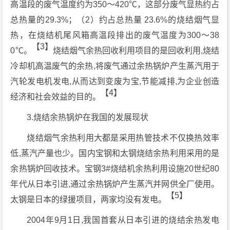
高温段的废气温度约为350～420℃，这部分废气显热约占
总热量的29.3%；（2）约占总热量 23.6%的烧结烟气显
热，在烧结机尾风箱高温段排出的废气温度为300～38
【3】
0℃。
烧结烟气余热回收利用项目的是回收利用,烧结
冷却机高温废气的余热,将废气通过余热锅炉产生蒸汽用于
汽轮发电机发电,从而达到变废为宝,节能减排,为企业创造
【4】
经济和社会效益的目的。
3.烧结余热锅炉在我国的发展现状
烧结烟气余热利用大都是采用热管技术不仅换热效率
低,蒸汽产量也少。国内宝钢和太钢烧结余热利用采用的是
余热锅炉回收技术。宝钢3#烧结机余热利用设施20世纪80
年代从日本引进,通过余热锅炉产生蒸汽并网供全厂使用。
【5】
太钢是日本的绿援项目，两家均没有发电。
2004年9月1日,我国首套从日本引进的烧结余热发电