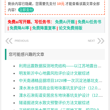
剩余内容已隐藏，您需要先支付
10元
才能查看该篇文章全部
内容！
立即支付
免费ai写开题、写任务书：
免费Ai开题
|
免费Ai任务书
|
免费降AI率
|
免费降重复率
|
论文免费排版
PREVIOUS
NEXT
您可能感兴趣的文章
利用远震数据探测地壳结构——以江苏地震台站为例文献综述
明发新沂中心地震风险评价设计文献综述
中天南通精品钢项目1#2#棒一次沉淀池基坑支护设计（10.5米）文献综述
溧水湫水佳苑商业街地块基坑支护设计（12.0米）文献综述
溧水石湫街道安居房东地块基坑支护设计（12.0米）文献综述
隧道掘进突水致灾预警评价方法文献综述