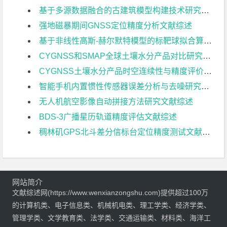
基于多源数据融合的古建筑模型构建技术研究文献综述
强地磁暴期间GNSS定位精度分析文献综述
基于非线性高斯-赫尔默特模型的标靶球拟合算法研究文献综述
CYGNSS和SMAP全球土壤水分产品对比研究文献综述
CYGNSS土壤水分产品时空连续性与精度评价研究文献综述
智能手机内置惯性传感器误差分析与去噪研究文献综述
无人机航空影像自动拼接方法研究文献综述
BDS-3广播星历轨道精度评估文献综述
稠林矶GPS北斗差分信标台定位精度测试文献综述
网站简介
文献综述网(https://www.wenxianzongshu.com)提供超过100万
的计算机类、电子信息类、机械机电类、理工学类、经济学类、
管理学类、文学教育类、法学类、交通运输类、材料类、海洋工