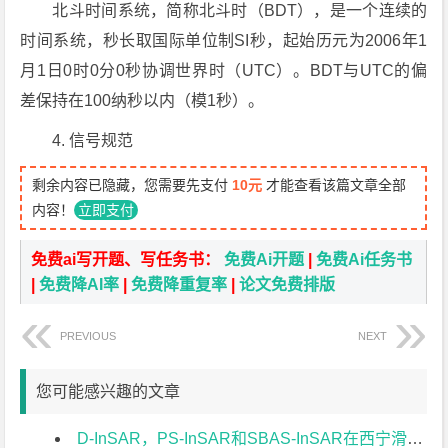
北斗时间系统，简称北斗时（BDT），是一个连续的
时间系统，秒长取国际单位制SI秒，起始历元为2006年1
月1日0时0分0秒协调世界时（UTC）。BDT与UTC的偏
差保持在100纳秒以内（模1秒）。
4. 信号规范
剩余内容已隐藏，您需要先支付
10元
才能查看该篇文章全部
内容！
立即支付
免费ai写开题、写任务书：
免费Ai开题
|
免费Ai任务书
|
免费降AI率
|
免费降重复率
|
论文免费排版
PREVIOUS
NEXT
您可能感兴趣的文章
D-InSAR，PS-InSAR和SBAS-InSAR在西宁滑坡监测中的应用及对比分析文献综述