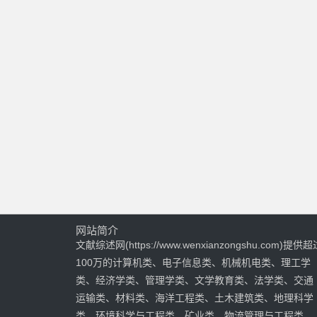
网站简介
文献综述网(https://www.wenxianzongshu.com)提供超
100万的计算机类、电子信息类、机械机电类、理工学
类、经济学类、管理学类、文学教育类、法学类、交通
运输类、材料类、海洋工程类、土木建筑类、地理科学
类、环境科学与工程类、矿业类、物流管理与工程类、