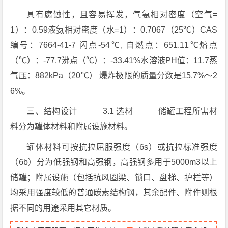
具有腐蚀性，且容易挥发，气氨相对密度（空气=
1）：0.59液氨相对密度（水=1）：0.7067（25℃）CAS
编号：7664-41-7 闪点-54℃, 自燃点：651.11℃熔点
（℃）：-77.7沸点（℃）：-33.41%水溶液PH值：11.7蒸
气压：882kPa（20℃） 爆炸极限的质量分数是15.7%～2
6%。
三、结构设计 3.1 选材 储罐工程所需材
料分为罐体材料和附属设施材料。
罐体材料可按抗拉屈服强度（бs）或抗拉标准强度
（бb）分为低强钢和高强钢，高强钢多用于5000m3以上
储罐；附属设施（包括抗风圈梁、锁口、盘梯、护栏等）
均采用强度较低的普通碳素结构钢，其余配件、附件则根
据不同的用途采用其它材质。