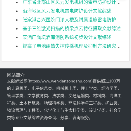
广东省北部山区风力发电机组的雷电防护设计文献综述
沿海地区风力发电机雷电防护设计文献综述
张家港合兴医院门诊大楼及附属设施雷电防护设计文献综述
基于三维激光扫描的桥梁点云特征提取文献综述
某酒厂陶坛酒库消防系统初步设计文献综述
锂离子电池组热失控传播机理及抑制方法研究文献综述
网站简介
文献综述网(https://www.wenxianzongshu.com)提供超过100万
的计算机类、电子信息类、机械机电类、理工学类、经济学类、
管理学类、文学教育类、法学类、交通运输类、材料类、海洋工
程类、土木建筑类、地理科学类、环境科学与工程类、矿业类、
物流管理与工程类、化学化工与生命科学类、设计学类、社会学
类等专业文献综述资源查询、分享、咨询服务。