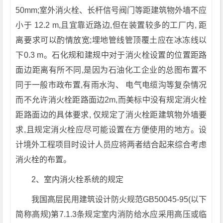
50mm;室外消火栓、长杆信号阀门等距建筑物外墙不应
小于 12.2 m,且宜靠近路边,但在装置较多的工厂内, 距
离要求可以酌情放宽;埋地管线管顶覆土应在冰冻线以
下0.3 m。石化规和建规中对于消火栓设置的位置距路
面边距离有所不同,是因为石油化工企业的总图布置不
同于一般市政布置,有雨水沟、 电气电缆沟等复杂情况
而不允许消火栓距路面边2m,而美标中没有规定消火栓
距路面边的具体要求, 仅规定了消火栓距建筑物外墙要
求,且规定消火栓应尽可能设置在方便使用的地方。设
计境外工程项目时设计人员应将两者结合起来综合考虑
消火栓的布置。
2、室内消火栓系统的规定
我国高层民用建筑设计防火规范GB50045-95(以下
简称高规)第7.1.3条规定室内消防给水应采用高压或临