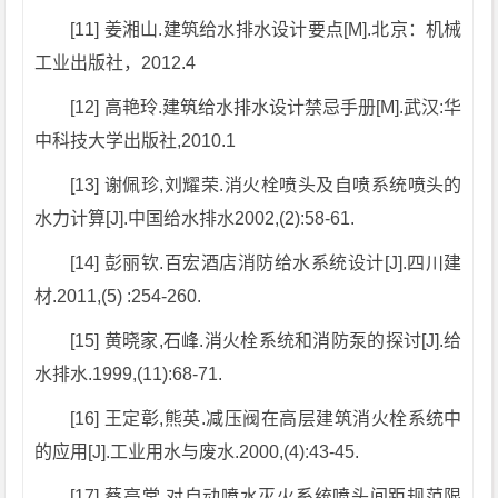
[11] 姜湘山.建筑给水排水设计要点[M].北京：机械
工业出版社，2012.4
[12] 高艳玲.建筑给水排水设计禁忌手册[M].武汉:华
中科技大学出版社,2010.1
[13] 谢佩珍,刘耀荣.消火栓喷头及自喷系统喷头的
水力计算[J].中国给水排水2002,(2):58-61.
[14] 彭丽钦.百宏酒店消防给水系统设计[J].四川建
材.2011,(5) :254-260.
[15] 黄晓家,石峰.消火栓系统和消防泵的探讨[J].给
水排水.1999,(11):68-71.
[16] 王定彰,熊英.减压阀在高层建筑消火栓系统中
的应用[J].工业用水与废水.2000,(4):43-45.
[17] 蔡高堂.对自动喷水灭火系统喷头间距规范限