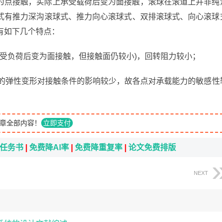
为点接触，实际上承受载荷后变为面接触，滚球在滚道上并非纯
式有推力深沟滚球式、推力向心滚球式、双排滚球式、向心滚球
有如下几个特点：
际上受负荷后变为面接触，但接触面仍较小)，回转阻力较小；
架的弹性变形对接触条件的影响较少，故各点对承载能力的敏感性
章全部内容！
立即支付
i任务书
|
免费降AI率
|
免费降重复率
|
论文免费排版
NEXT