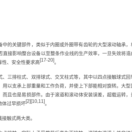
备中的关键部件，类似于内圈或外圈带有齿轮的大型滚动轴承，
否直接影响整台设备以至整条作业线的生产效率，一旦失效将造
[17-20]
靠性、安全性要求高
。
式、三排柱式、双排球式、交叉柱式等，其中以四点接触球式回
，用以支承上部重量和工作负荷，并使上下部能相对旋转。大型
，而且也是易损部件。由于滚道和滚动体安装误差，超载运转，
[2][10,11]
动体过早损坏
。
线接触式两大类。