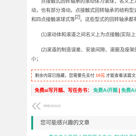
点接触式回转轴承的滚动体为滚球，名义上
动，也有部分滑动。点接触式回转轴承的结构型
[2]
和四点接触滚球式等
。这些型式的回转轴承都
(1)滚动体和滚道之间名义上为点接触(实
(2)滚道的制造误差、安装间隙、滚圈及座
小；
剩余内容已隐藏，您需要先支付
10元
才能查看该篇文
免费ai写开题、写任务书：
免费Ai开题
|
免费A
PREVIOUS
您可能感兴趣的文章