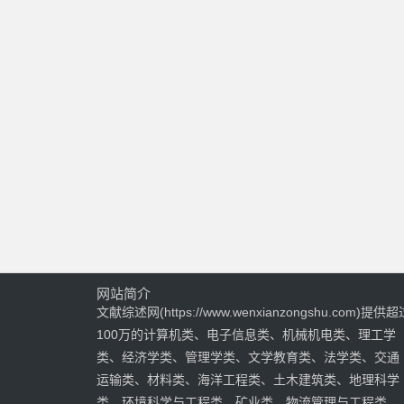
网站简介
文献综述网(https://www.wenxianzongshu.com)提供超
100万的计算机类、电子信息类、机械机电类、理工学
类、经济学类、管理学类、文学教育类、法学类、交通
运输类、材料类、海洋工程类、土木建筑类、地理科学
类、环境科学与工程类、矿业类、物流管理与工程类、