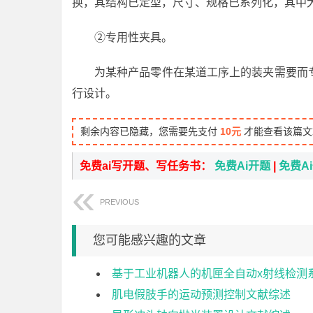
换，其结构已定型，尺寸、规格已系列化，其中
②专用性夹具。
为某种产品零件在某道工序上的装夹需要而
行设计。
剩余内容已隐藏，您需要先支付
10元
才能查看该篇文
免费ai写开题、写任务书：
免费Ai开题
|
免费A
PREVIOUS
您可能感兴趣的文章
基于工业机器人的机匣全自动x射线检测
肌电假肢手的运动预测控制文献综述