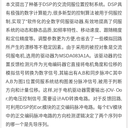
本文提出了种基于DSP的交流伺服位置控制系统。DSP具
有极强的数字计算能力,很多新型的控制算法被用于伺服控
制,实现了“软件化的全数字伺服驱动器,有效地提高了伺服
系统的动态和静态品质,如频率特性、移动速度、跟随精度
和定位精度等。调整参数更为方便,也省去了一些模拟回路
所产生的漂移等不稳定因素。由于采用的被控对象是交流
伺服电机,选用的驱动器为MSDA083A1A。该驱动器的位
置反馈检测元件为光电编码器它直接将电机角度和位移的
模拟信号转换为数字信号,其输出有A,B和同步脉冲C其中
A,B为图1位置伺服系统结构图差分脉冲信号,被用于判断
方向和计量位移。这样,对于电机驱动器需要输出-|OV- Oo
r;的电压控制信号,需要设计A/D转换电路。对于反馈回路,
可利用DSP的Eor;模块的正交编码脉冲电路。每个EV模块
中的正交编码脉冲电路的方向检测逻辑决定了两个序列中
的哪一个是先导序列。