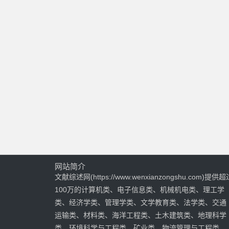
网站简介
文献综述网(https://www.wenxianzongshu.com)提供超
100万的计算机类、电子信息类、机械机电类、理工学
类、经济学类、管理学类、文学教育类、法学类、交通
运输类、材料类、海洋工程类、土木建筑类、地理科学
类、环境科学与工程类、矿业类、物流管理与工程类、