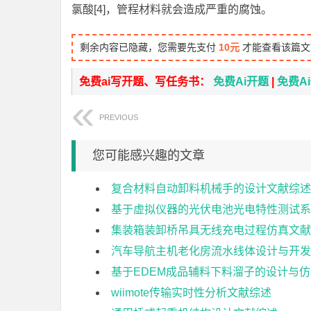
氯酸[4]，管程材料就会造成严重的腐蚀。
剩余内容已隐藏，您需要先支付
10元
才能查看该篇文
免费ai写开题、写任务书：
免费Ai开题
|
免费A
PREVIOUS
您可能感兴趣的文章
复合材料自动卸料机械手的设计文献综述
基于虚拟仪器的光伏电池光电特性测试系
集装箱装卸桥吊具无线充电过程仿真文献
汽车导航主机老化房流水线体设计与开发
基于EDEM成品辅料下料溜子的设计与
wiimote传输实时性分析文献综述