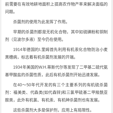
前需要在有效地耕地面积上提高农作物产率来解决面临的
问题。
杀菌剂的使用为此发挥了作用。
早期的杀菌剂都是无机化合物，其中如硫磺粉和铜制
剂（见波尔多液）至今仍在使用。
1914年德国的I.里姆首先利用有机汞化合物防治小麦
黑穗病，标志着有机杀菌剂发展的开端。
1934年美国的W.H.蒂斯代尔等发现了二甲基二硫代氨
基甲酸盐的杀菌性质，此后有机杀菌剂开始迅速发展。
在40～50年代开发的有三个主要系列的有机硫杀菌
剂：福美类、代森类(如代森锌)和三氯甲硫基二甲羧酰亚
胺类，此外有机氯、有机汞、有机砷杀菌剂也有发展。
这些杀菌剂大多是保护剂，应用上有局限性。