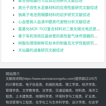
聚合物结晶行为及其应用研究文献综述
高分子改性水泥基材料的应用性能研究文献综述
钠离子电池用隔膜材料的初步研究文献综述
心血管病人血清中醛类代谢物分析文献综述
氨基化MOF-TiO2复合材料对二氧化碳光电还原的研究文献综述
基于有机场效应晶体管的高性能气体传感器的制备与研究文献综述
树脂包埋保鲜鲜花标本的制备及光学性能研究文献综述
天仙藤的减毒研究文献综述
网站简介
文献综述网(https://www.wenxianzongshu.com)提供超过100万
的计算机类、电子信息类、机械机电类、理工学类、经济学类、
管理学类、文学教育类、法学类、交通运输类、材料类、海洋工
程类、土木建筑类、地理科学类、环境科学与工程类、矿业类、
物流管理与工程类、化学化工与生命科学类、设计学类、社会学