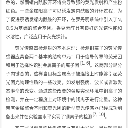
色的，然而螺内酰胺开环将会导致强的荧光发射和产生粉
红色。一些金属阳离子可以诱发螺内酰胺的开环过程，为
了促进汞诱发螺内酰胺的开环，在罗丹明系统中引入了N,
O,S为基础的螯合基团。香豆素醛具有良好的光谱性能和
水溶性，广泛应用于荧光探针。
荧光传感器检测铜的基本原理：检测铜离子的荧光传
感器应具备两个基本的结构单元：用于信号传导的荧光团
[1, 6]
和用于选择性识别金属离子的离子团
。这两部分是分
子内键合的，这样当目标金属离子被连接上时能够引起荧
光团光物理性质的一些改变，如发射强度、波长或者激发
态寿命的改变。通过这些改变的强度实现环境中铜离子的
检测，并在一定程度上对环境中的铜离子进行定量。这种
带有金属螯合基团和荧光团的新型荧光传感器已经成功制
[7, 10]
备出来并在实验室水平实现了铜离子的检测
。