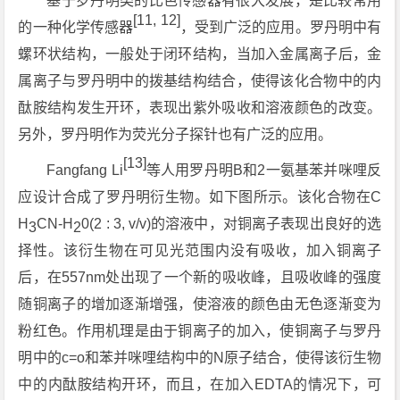
基于罗丹明类的比色传感器有很大发展，是比较常用
[11, 12]
的一种化学传感器
，受到广泛的应用。罗丹明中有
螺环状结构，一般处于闭环结构，当加入金属离子后，金
属离子与罗丹明中的拨基结构结合，使得该化合物中的内
酞胺结构发生开环，表现出紫外吸收和溶液颜色的改变。
另外，罗丹明作为荧光分子探针也有广泛的应用。
[13]
Fangfang Li
等人用罗丹明B和2一氨基苯并咪哩反
应设计合成了罗丹明衍生物。如下图所示。该化合物在C
H
CN-H
0(2 : 3, v/v)的溶液中，对铜离子表现出良好的选
3
2
择性。该衍生物在可见光范围内没有吸收，加入铜离子
后，在557nm处出现了一个新的吸收峰，且吸收峰的强度
随铜离子的增加逐渐增强，使溶液的颜色由无色逐渐变为
粉红色。作用机理是由于铜离子的加入，使铜离子与罗丹
明中的c=o和苯并咪哩结构中的N原子结合，使得该衍生物
中的内酞胺结构开环，而且，在加入EDTA的情况下，可