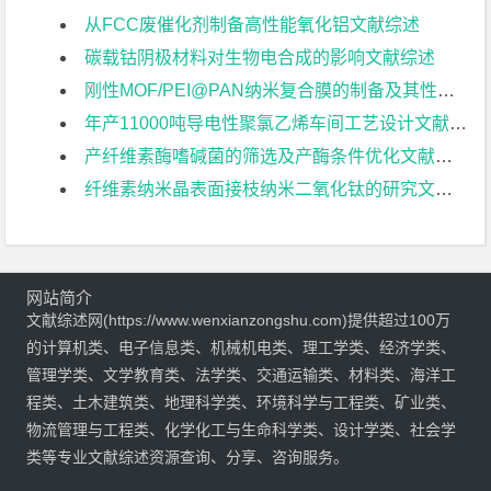
从FCC废催化剂制备高性能氧化铝文献综述
碳载钴阴极材料对生物电合成的影响文献综述
刚性MOF/PEI@PAN纳米复合膜的制备及其性能研究文献综述
年产11000吨导电性聚氯乙烯车间工艺设计文献综述
产纤维素酶嗜碱菌的筛选及产酶条件优化文献综述
纤维素纳米晶表面接枝纳米二氧化钛的研究文献综述
网站简介
文献综述网(https://www.wenxianzongshu.com)提供超过100万
的计算机类、电子信息类、机械机电类、理工学类、经济学类、
管理学类、文学教育类、法学类、交通运输类、材料类、海洋工
程类、土木建筑类、地理科学类、环境科学与工程类、矿业类、
物流管理与工程类、化学化工与生命科学类、设计学类、社会学
类等专业文献综述资源查询、分享、咨询服务。