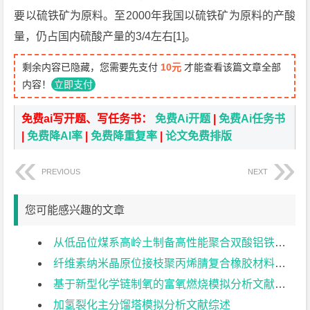
要以硫铁矿为原料。至2000年我国以硫铁矿为原料的产酸
量，仍占国内硫酸产量的3/4左右[1]。
剩余内容已隐藏，您需要先支付
10元
才能查看该篇文章全部
内容！
立即支付
免费ai写开题、写任务书：
免费Ai开题
|
免费Ai任务书
|
免费降AI率
|
免费降重复率
|
论文免费排版
PREVIOUS
NEXT
您可能感兴趣的文章
从低品位煤系高岭土制备高性能聚合双酸铝铁净水剂文献综述
纤维素纳米晶原位接枝聚丙烯腈复合橡胶材料的制备与性能研究文献综述
基于新型化学链制氧的富氧燃烧模拟分析文献综述
加氢裂化主分馏塔模拟分析文献综述